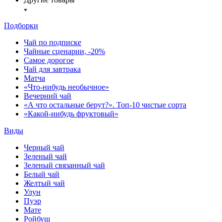
Подборки
Чай по подписке
Чайные сценарии, -20%
Самое дорогое
Чай для завтрака
Матча
«Что-нибудь необычное»
Вечерний чай
«А что остальные берут?». Топ-10 чистые сорта
«Какой-нибудь фруктовый»
Виды
Черный чай
Зеленый чай
Зеленый связанный чай
Белый чай
Желтый чай
Улун
Пуэр
Мате
Ройбуш