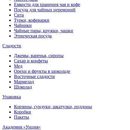
Емкости для хранения чая и кофе
Посуда для чайных церемоний
Сита
Турки, кофеварки
Чайники
Чайные пары, кружки, чашки
Этническая посуда
Сладости
Джемы, варенья, сиропы
Сахар и конфеты
Мед
Орехи и фрукты в шоколаде
Восточные сладости
Мармелад
Шоколад
Упаковка
Корзины, сундуки, шкатулки, поддоны
Коробки
Пакеты
Академия «Унция»