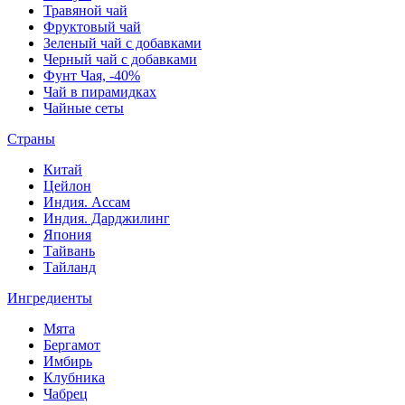
Травяной чай
Фруктовый чай
Зеленый чай с добавками
Черный чай с добавками
Фунт Чая, -40%
Чай в пирамидках
Чайные сеты
Страны
Китай
Цейлон
Индия. Ассам
Индия. Дарджилинг
Япония
Тайвань
Тайланд
Ингредиенты
Мята
Бергамот
Имбирь
Клубника
Чабрец