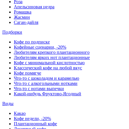
Роза
Апельсиновая цедра
Ромашка
Жасмин
Саган-дайля
Подборки
Кофе по подписке
Кофейные сценарии, -20%
Любителям крепкого плантационного
Любителям ярких нот плантационные
Кофе с минимальной кислотностью
Классический кофе на любой вкус
Кофе помягче
Что-то с шоколадом и карамелью
Что-то с алкогольными нотками
Что-то с нотами выпечки
Какой-нибудь Фруктово-Ягодный
Виды
Какао
Кофе недели, -20%
Плантационный кофе
Десертный кофе