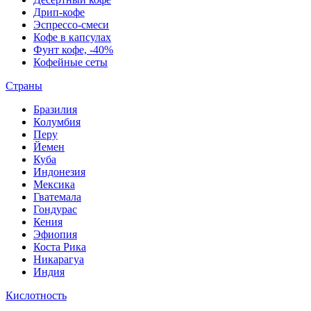
Дрип-кофе
Эспрессо-смеси
Кофе в капсулах
Фунт кофе, -40%
Кофейные сеты
Страны
Бразилия
Колумбия
Перу
Йемен
Куба
Индонезия
Мексика
Гватемала
Гондурас
Кения
Эфиопия
Коста Рика
Никарагуа
Индия
Кислотность