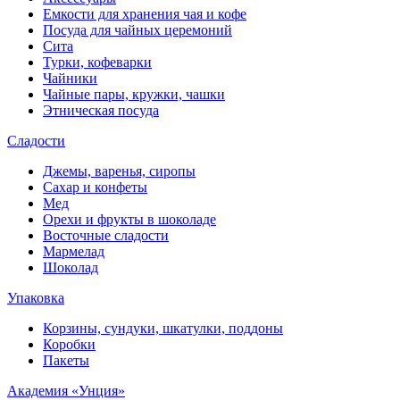
Емкости для хранения чая и кофе
Посуда для чайных церемоний
Сита
Турки, кофеварки
Чайники
Чайные пары, кружки, чашки
Этническая посуда
Сладости
Джемы, варенья, сиропы
Сахар и конфеты
Мед
Орехи и фрукты в шоколаде
Восточные сладости
Мармелад
Шоколад
Упаковка
Корзины, сундуки, шкатулки, поддоны
Коробки
Пакеты
Академия «Унция»