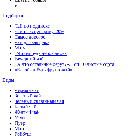
Подборки
Чай по подписке
Чайные сценарии, -20%
Самое дорогое
Чай для завтрака
Матча
«Что-нибудь необычное»
Вечерний чай
«А что остальные берут?». Топ-10 чистые сорта
«Какой-нибудь фруктовый»
Виды
Черный чай
Зеленый чай
Зеленый связанный чай
Белый чай
Желтый чай
Улун
Пуэр
Мате
Ройбуш