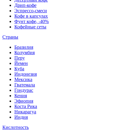
Дрип-кофе
Эспрессо-смеси
Кофе в капсулах
Фунт кофе, -40%
Кофейные сеты
Страны
Бразилия
Колумбия
Перу
Йемен
Куба
Индонезия
Мексика
Гватемала
Гондурас
Кения
Эфиопия
Коста Рика
Никарагуа
Индия
Кислотность