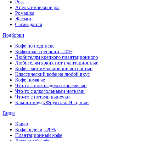
Роза
Апельсиновая цедра
Ромашка
Жасмин
Саган-дайля
Подборки
Кофе по подписке
Кофейные сценарии, -20%
Любителям крепкого плантационного
Любителям ярких нот плантационные
Кофе с минимальной кислотностью
Классический кофе на любой вкус
Кофе помягче
Что-то с шоколадом и карамелью
Что-то с алкогольными нотками
Что-то с нотами выпечки
Какой-нибудь Фруктово-Ягодный
Виды
Какао
Кофе недели, -20%
Плантационный кофе
Десертный кофе