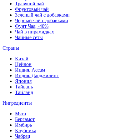
Травяной чай
Фруктовый чай
Зеленый чай с добавками
Черный чай с добавками
Фунт Чая, -40%
Чай в пирамидках
Чайные сеты
Страны
Китай
Цейлон
Индия. Ассам
Индия. Дарджилинг
Япония
Тайвань
Тайланд
Ингредиенты
Мята
Бергамот
Имбирь
Клубника
Чабрец