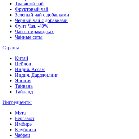
Травяной чай
Фруктовый чай
Зеленый чай с добавками
Черный чай с добавками
Фунт Чая, -40%
Чай в пирамидках
Чайные сеты
Страны
Китай
Цейлон
Индия. Ассам
Индия. Дарджилинг
Япония
Тайвань
Тайланд
Ингредиенты
Мята
Бергамот
Имбирь
Клубника
Чабрец