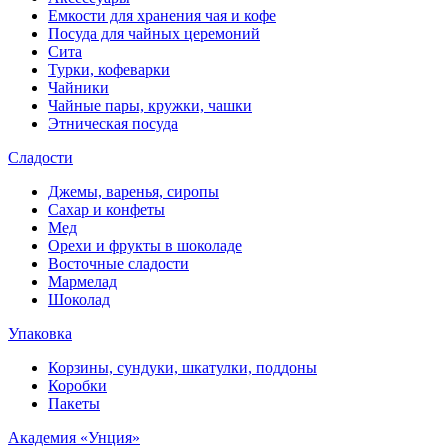
Емкости для хранения чая и кофе
Посуда для чайных церемоний
Сита
Турки, кофеварки
Чайники
Чайные пары, кружки, чашки
Этническая посуда
Сладости
Джемы, варенья, сиропы
Сахар и конфеты
Мед
Орехи и фрукты в шоколаде
Восточные сладости
Мармелад
Шоколад
Упаковка
Корзины, сундуки, шкатулки, поддоны
Коробки
Пакеты
Академия «Унция»