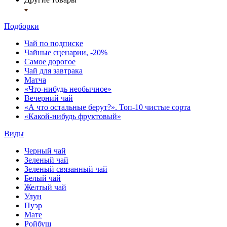
Подборки
Чай по подписке
Чайные сценарии, -20%
Самое дорогое
Чай для завтрака
Матча
«Что-нибудь необычное»
Вечерний чай
«А что остальные берут?». Топ-10 чистые сорта
«Какой-нибудь фруктовый»
Виды
Черный чай
Зеленый чай
Зеленый связанный чай
Белый чай
Желтый чай
Улун
Пуэр
Мате
Ройбуш