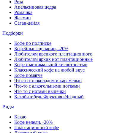
Роза
Апельсиновая цедра
Ромашка
Жасмин
Саган-дайля
Подборки
Кофе по подписке
Кофейные сценарии, -20%
Любителям крепкого плантационного
Любителям ярких нот плантационные
Кофе с минимальной кислотностью
Классический кофе на любой вкус
Кофе помягче
Что-то с шоколадом и карамелью
Что-то с алкогольными нотками
Что-то с нотами выпечки
Какой-нибудь Фруктово-Ягодный
Виды
Какао
Кофе недели, -20%
Плантационный кофе
Десертный кофе