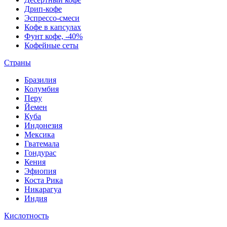
Дрип-кофе
Эспрессо-смеси
Кофе в капсулах
Фунт кофе, -40%
Кофейные сеты
Страны
Бразилия
Колумбия
Перу
Йемен
Куба
Индонезия
Мексика
Гватемала
Гондурас
Кения
Эфиопия
Коста Рика
Никарагуа
Индия
Кислотность