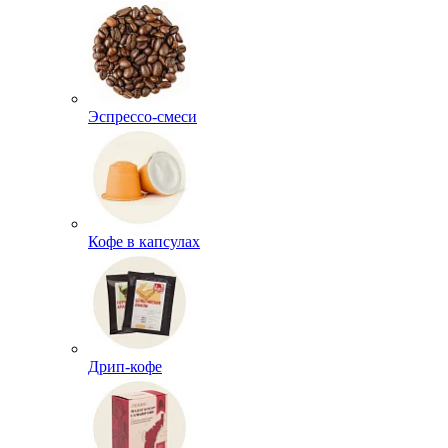
Эспрессо-смеси
Кофе в капсулах
Дрип-кофе