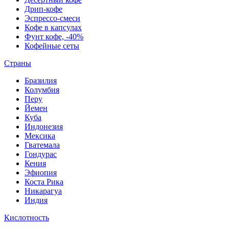
Дрип-кофе
Эспрессо-смеси
Кофе в капсулах
Фунт кофе, -40%
Кофейные сеты
Страны
Бразилия
Колумбия
Перу
Йемен
Куба
Индонезия
Мексика
Гватемала
Гондурас
Кения
Эфиопия
Коста Рика
Никарагуа
Индия
Кислотность