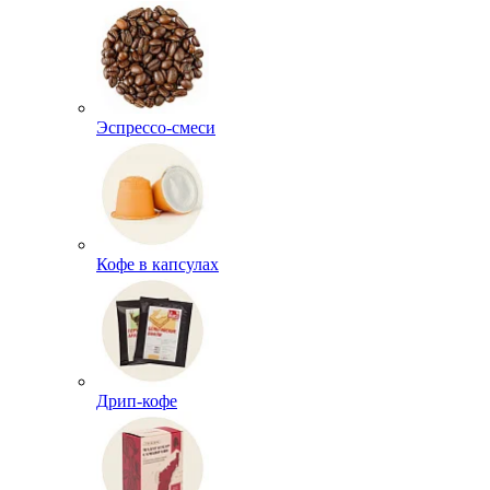
Эспрессо-смеси
Кофе в капсулах
Дрип-кофе