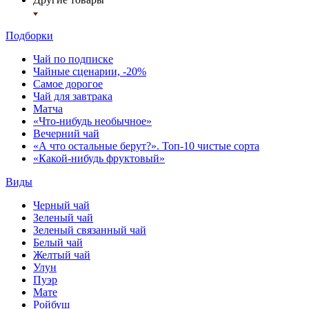
Подборки
Чай по подписке
Чайные сценарии, -20%
Самое дорогое
Чай для завтрака
Матча
«Что-нибудь необычное»
Вечерний чай
«А что остальные берут?». Топ-10 чистые сорта
«Какой-нибудь фруктовый»
Виды
Черный чай
Зеленый чай
Зеленый связанный чай
Белый чай
Желтый чай
Улун
Пуэр
Мате
Ройбуш