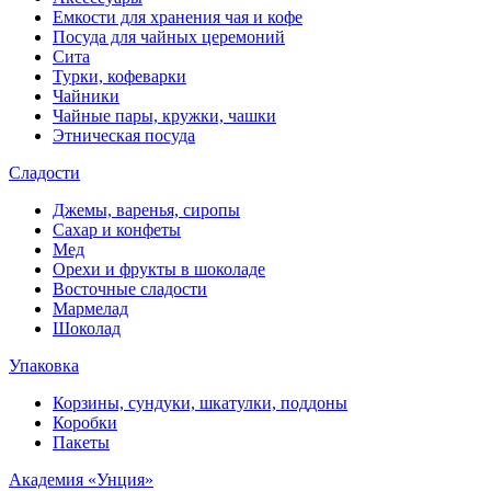
Емкости для хранения чая и кофе
Посуда для чайных церемоний
Сита
Турки, кофеварки
Чайники
Чайные пары, кружки, чашки
Этническая посуда
Сладости
Джемы, варенья, сиропы
Сахар и конфеты
Мед
Орехи и фрукты в шоколаде
Восточные сладости
Мармелад
Шоколад
Упаковка
Корзины, сундуки, шкатулки, поддоны
Коробки
Пакеты
Академия «Унция»