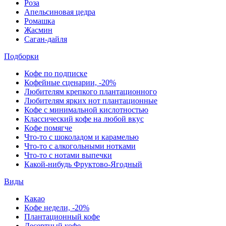
Роза
Апельсиновая цедра
Ромашка
Жасмин
Саган-дайля
Подборки
Кофе по подписке
Кофейные сценарии, -20%
Любителям крепкого плантационного
Любителям ярких нот плантационные
Кофе с минимальной кислотностью
Классический кофе на любой вкус
Кофе помягче
Что-то с шоколадом и карамелью
Что-то с алкогольными нотками
Что-то с нотами выпечки
Какой-нибудь Фруктово-Ягодный
Виды
Какао
Кофе недели, -20%
Плантационный кофе
Десертный кофе