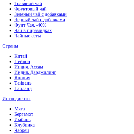
Травяной чай
Фруктовый чай
Зеленый чай с добавками
Черный чай с добавками
Фунт Чая, -40%
Чай в пирамидках
Чайные сеты
Страны
Китай
Цейлон
Индия. Ассам
Индия. Дарджилинг
Япония
Тайвань
Тайланд
Ингредиенты
Мята
Бергамот
Имбирь
Клубника
Чабрец