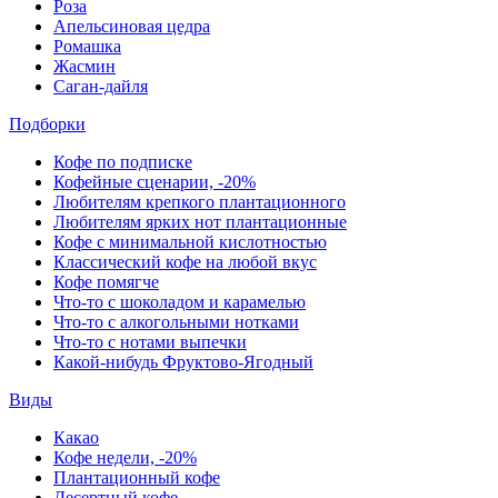
Роза
Апельсиновая цедра
Ромашка
Жасмин
Саган-дайля
Подборки
Кофе по подписке
Кофейные сценарии, -20%
Любителям крепкого плантационного
Любителям ярких нот плантационные
Кофе с минимальной кислотностью
Классический кофе на любой вкус
Кофе помягче
Что-то с шоколадом и карамелью
Что-то с алкогольными нотками
Что-то с нотами выпечки
Какой-нибудь Фруктово-Ягодный
Виды
Какао
Кофе недели, -20%
Плантационный кофе
Десертный кофе