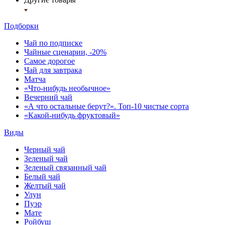
Подборки
Чай по подписке
Чайные сценарии, -20%
Самое дорогое
Чай для завтрака
Матча
«Что-нибудь необычное»
Вечерний чай
«А что остальные берут?». Топ-10 чистые сорта
«Какой-нибудь фруктовый»
Виды
Черный чай
Зеленый чай
Зеленый связанный чай
Белый чай
Желтый чай
Улун
Пуэр
Мате
Ройбуш