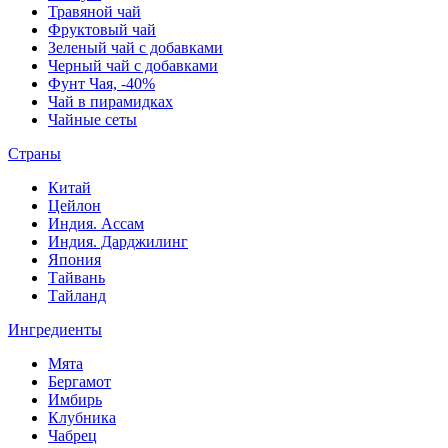
Травяной чай
Фруктовый чай
Зеленый чай с добавками
Черный чай с добавками
Фунт Чая, -40%
Чай в пирамидках
Чайные сеты
Страны
Китай
Цейлон
Индия. Ассам
Индия. Дарджилинг
Япония
Тайвань
Тайланд
Ингредиенты
Мята
Бергамот
Имбирь
Клубника
Чабрец