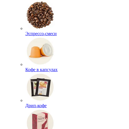
Эспрессо-смеси
Кофе в капсулах
Дрип-кофе