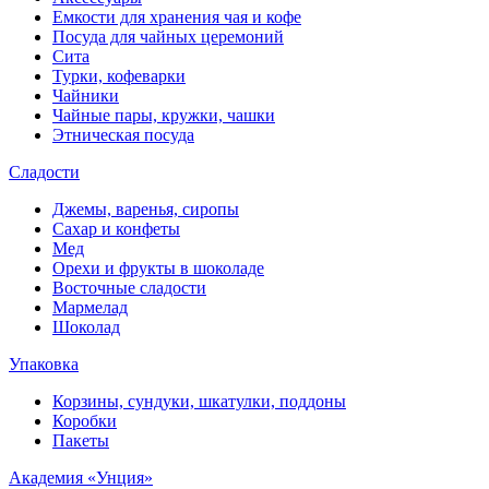
Емкости для хранения чая и кофе
Посуда для чайных церемоний
Сита
Турки, кофеварки
Чайники
Чайные пары, кружки, чашки
Этническая посуда
Сладости
Джемы, варенья, сиропы
Сахар и конфеты
Мед
Орехи и фрукты в шоколаде
Восточные сладости
Мармелад
Шоколад
Упаковка
Корзины, сундуки, шкатулки, поддоны
Коробки
Пакеты
Академия «Унция»