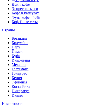
Дрип-кофе
Эспрессо-смеси
Кофе в капсулах
Фунт кофе, -40%
Кофейные сеты
Страны
Бразилия
Колумбия
Перу
Йемен
Куба
Индонезия
Мексика
Гватемала
Гондурас
Кения
Эфиопия
Коста Рика
Никарагуа
Индия
Кислотность