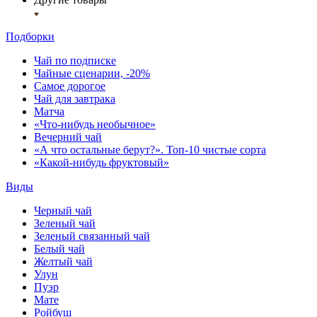
Подборки
Чай по подписке
Чайные сценарии, -20%
Самое дорогое
Чай для завтрака
Матча
«Что-нибудь необычное»
Вечерний чай
«А что остальные берут?». Топ-10 чистые сорта
«Какой-нибудь фруктовый»
Виды
Черный чай
Зеленый чай
Зеленый связанный чай
Белый чай
Желтый чай
Улун
Пуэр
Мате
Ройбуш