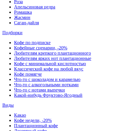
Роза
Апельсиновая цедра
Ромашка
Жасмин
Саган-дайля
Подборки
Кофе по подписке
Кофейные сценарии, -20%
Любителям крепкого плантационного
Любителям ярких нот плантационные
Кофе с минимальной кислотностью
Классический кофе на любой вкус
Кофе помягче
Что-то с шоколадом и карамелью
Что-то с алкогольными нотками
Что-то с нотами выпечки
Какой-нибудь Фруктово-Ягодный
Виды
Какао
Кофе недели, -20%
Плантационный кофе
Десертный кофе