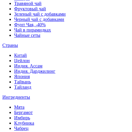
Травяной чай
Фруктовый чай
Зеленый чай с добавками
Черный чай с добавками
Фунт Чая, -40%
Чай в пирамидках
Чайные сеты
Страны
Китай
Цейлон
Индия. Ассам
Индия. Дарджилинг
Япония
Тайвань
Тайланд
Ингредиенты
Мята
Бергамот
Имбирь
Клубника
Чабрец