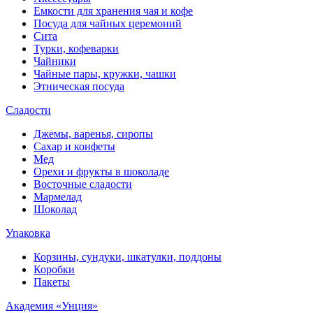
Емкости для хранения чая и кофе
Посуда для чайных церемоний
Сита
Турки, кофеварки
Чайники
Чайные пары, кружки, чашки
Этническая посуда
Сладости
Джемы, варенья, сиропы
Сахар и конфеты
Мед
Орехи и фрукты в шоколаде
Восточные сладости
Мармелад
Шоколад
Упаковка
Корзины, сундуки, шкатулки, поддоны
Коробки
Пакеты
Академия «Унция»