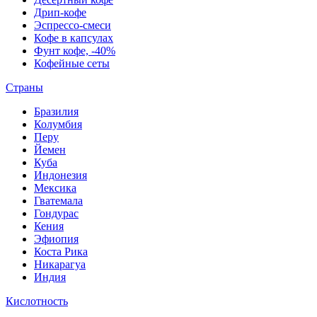
Дрип-кофе
Эспрессо-смеси
Кофе в капсулах
Фунт кофе, -40%
Кофейные сеты
Страны
Бразилия
Колумбия
Перу
Йемен
Куба
Индонезия
Мексика
Гватемала
Гондурас
Кения
Эфиопия
Коста Рика
Никарагуа
Индия
Кислотность