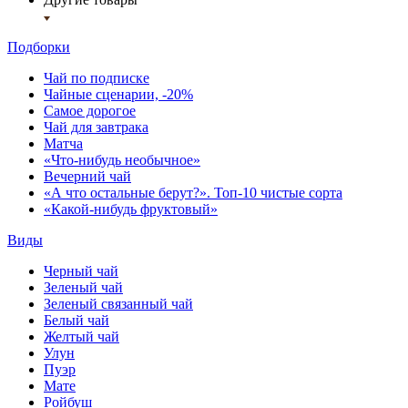
Подборки
Чай по подписке
Чайные сценарии, -20%
Самое дорогое
Чай для завтрака
Матча
«Что-нибудь необычное»
Вечерний чай
«А что остальные берут?». Топ-10 чистые сорта
«Какой-нибудь фруктовый»
Виды
Черный чай
Зеленый чай
Зеленый связанный чай
Белый чай
Желтый чай
Улун
Пуэр
Мате
Ройбуш