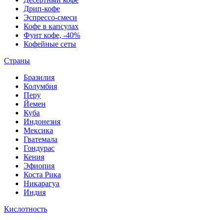
Дрип-кофе
Эспрессо-смеси
Кофе в капсулах
Фунт кофе, -40%
Кофейные сеты
Страны
Бразилия
Колумбия
Перу
Йемен
Куба
Индонезия
Мексика
Гватемала
Гондурас
Кения
Эфиопия
Коста Рика
Никарагуа
Индия
Кислотность