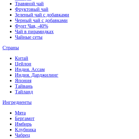
Травяной чай
Фруктовый чай
Зеленый чай с добавками
Черный чай с добавками
Фунт Чая, -40%
Чай в пирамидках
Чайные сеты
Страны
Китай
Цейлон
Индия. Ассам
Индия. Дарджилинг
Япония
Тайвань
Тайланд
Ингредиенты
Мята
Бергамот
Имбирь
Клубника
Чабрец