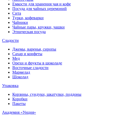
Емкости для хранения чая и кофе
Посуда для чайных церемоний
Сита
Турки, кофеварки
Чайники
Чайные пары, кружки, чашки
Этническая посуда
Сладости
Джемы, варенья, сиропы
Сахар и конфеты
Мед
Орехи и фрукты в шоколаде
Восточные сладости
Мармелад
Шоколад
Упаковка
Корзины, сундуки, шкатулки, поддоны
Коробки
Пакеты
Академия «Унция»