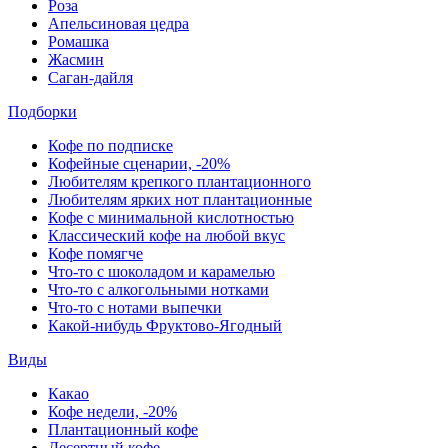
Роза
Апельсиновая цедра
Ромашка
Жасмин
Саган-дайля
Подборки
Кофе по подписке
Кофейные сценарии, -20%
Любителям крепкого плантационного
Любителям ярких нот плантационные
Кофе с минимальной кислотностью
Классический кофе на любой вкус
Кофе помягче
Что-то с шоколадом и карамелью
Что-то с алкогольными нотками
Что-то с нотами выпечки
Какой-нибудь Фруктово-Ягодный
Виды
Какао
Кофе недели, -20%
Плантационный кофе
Десертный кофе