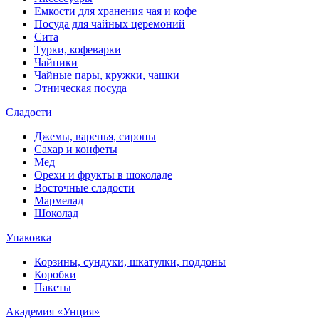
Емкости для хранения чая и кофе
Посуда для чайных церемоний
Сита
Турки, кофеварки
Чайники
Чайные пары, кружки, чашки
Этническая посуда
Сладости
Джемы, варенья, сиропы
Сахар и конфеты
Мед
Орехи и фрукты в шоколаде
Восточные сладости
Мармелад
Шоколад
Упаковка
Корзины, сундуки, шкатулки, поддоны
Коробки
Пакеты
Академия «Унция»