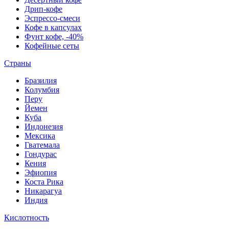
Дрип-кофе
Эспрессо-смеси
Кофе в капсулах
Фунт кофе, -40%
Кофейные сеты
Страны
Бразилия
Колумбия
Перу
Йемен
Куба
Индонезия
Мексика
Гватемала
Гондурас
Кения
Эфиопия
Коста Рика
Никарагуа
Индия
Кислотность