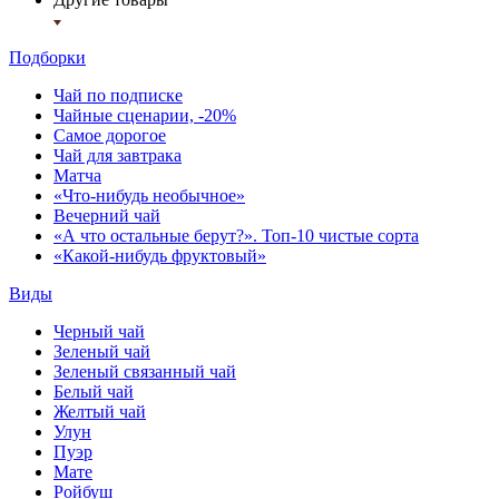
Подборки
Чай по подписке
Чайные сценарии, -20%
Самое дорогое
Чай для завтрака
Матча
«Что-нибудь необычное»
Вечерний чай
«А что остальные берут?». Топ-10 чистые сорта
«Какой-нибудь фруктовый»
Виды
Черный чай
Зеленый чай
Зеленый связанный чай
Белый чай
Желтый чай
Улун
Пуэр
Мате
Ройбуш