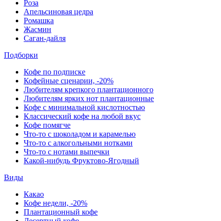
Роза
Апельсиновая цедра
Ромашка
Жасмин
Саган-дайля
Подборки
Кофе по подписке
Кофейные сценарии, -20%
Любителям крепкого плантационного
Любителям ярких нот плантационные
Кофе с минимальной кислотностью
Классический кофе на любой вкус
Кофе помягче
Что-то с шоколадом и карамелью
Что-то с алкогольными нотками
Что-то с нотами выпечки
Какой-нибудь Фруктово-Ягодный
Виды
Какао
Кофе недели, -20%
Плантационный кофе
Десертный кофе