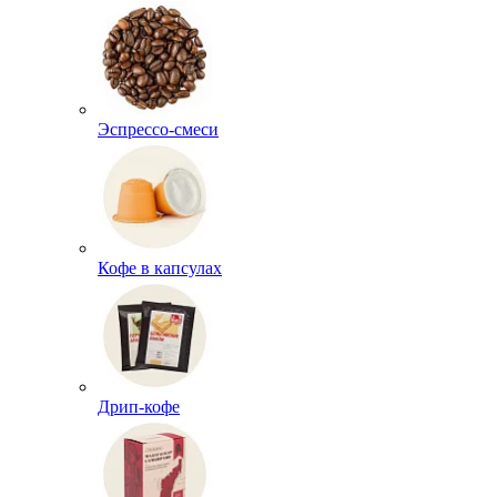
Эспрессо-смеси
Кофе в капсулах
Дрип-кофе