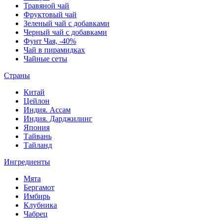
Травяной чай
Фруктовый чай
Зеленый чай с добавками
Черный чай с добавками
Фунт Чая, -40%
Чай в пирамидках
Чайные сеты
Страны
Китай
Цейлон
Индия. Ассам
Индия. Дарджилинг
Япония
Тайвань
Тайланд
Ингредиенты
Мята
Бергамот
Имбирь
Клубника
Чабрец