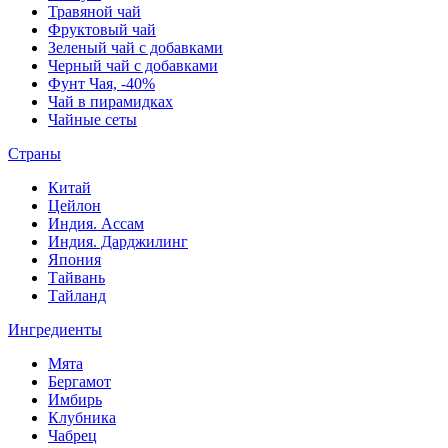
Травяной чай
Фруктовый чай
Зеленый чай с добавками
Черный чай с добавками
Фунт Чая, -40%
Чай в пирамидках
Чайные сеты
Страны
Китай
Цейлон
Индия. Ассам
Индия. Дарджилинг
Япония
Тайвань
Тайланд
Ингредиенты
Мята
Бергамот
Имбирь
Клубника
Чабрец