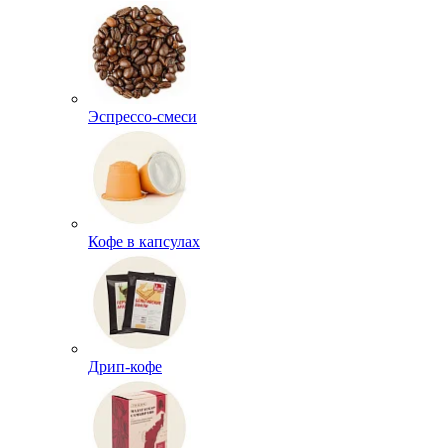
Эспрессо-смеси
Кофе в капсулах
Дрип-кофе