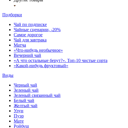
Подборки
Чай по подписке
Чайные сценарии, -20%
Самое дорогое
Чай для завтрака
Матча
«Что-нибудь необычное»
Вечерний чай
«А что остальные берут?». Топ-10 чистые сорта
«Какой-нибудь фруктовый»
Виды
Черный чай
Зеленый чай
Зеленый связанный чай
Белый чай
Желтый чай
Улун
Пуэр
Мате
Ройбуш