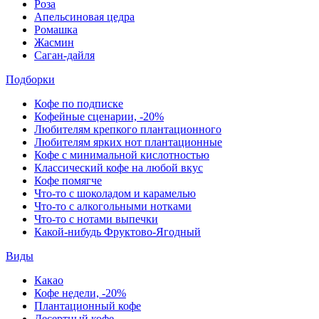
Роза
Апельсиновая цедра
Ромашка
Жасмин
Саган-дайля
Подборки
Кофе по подписке
Кофейные сценарии, -20%
Любителям крепкого плантационного
Любителям ярких нот плантационные
Кофе с минимальной кислотностью
Классический кофе на любой вкус
Кофе помягче
Что-то с шоколадом и карамелью
Что-то с алкогольными нотками
Что-то с нотами выпечки
Какой-нибудь Фруктово-Ягодный
Виды
Какао
Кофе недели, -20%
Плантационный кофе
Десертный кофе