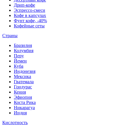
Дрип-кофе
Эспрессо-смеси
Кофе в капсулах
Фунт кофе, -40%
Кофейные сеты
Страны
Бразилия
Колумбия
Перу
Йемен
Куба
Индонезия
Мексика
Гватемала
Гондурас
Кения
Эфиопия
Коста Рика
Никарагуа
Индия
Кислотность