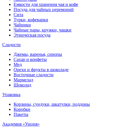
Емкости для хранения чая и кофе
Посуда для чайных церемоний
Сита
Турки, кофеварки
Чайники
Чайные пары, кружки, чашки
Этническая посуда
Сладости
Джемы, варенья, сиропы
Сахар и конфеты
Мед
Орехи и фрукты в шоколаде
Восточные сладости
Мармелад
Шоколад
Упаковка
Корзины, сундуки, шкатулки, поддоны
Коробки
Пакеты
Академия «Унция»