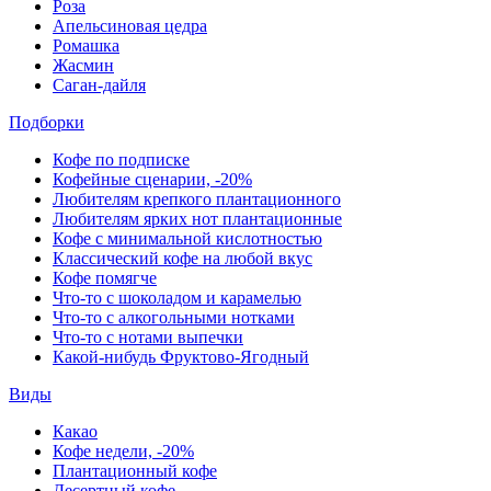
Роза
Апельсиновая цедра
Ромашка
Жасмин
Саган-дайля
Подборки
Кофе по подписке
Кофейные сценарии, -20%
Любителям крепкого плантационного
Любителям ярких нот плантационные
Кофе с минимальной кислотностью
Классический кофе на любой вкус
Кофе помягче
Что-то с шоколадом и карамелью
Что-то с алкогольными нотками
Что-то с нотами выпечки
Какой-нибудь Фруктово-Ягодный
Виды
Какао
Кофе недели, -20%
Плантационный кофе
Десертный кофе