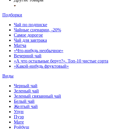
Подборки
Чай по подписке
Чайные сценарии, -20%
Самое дорогое
Чай для завтрака
Матча
«Что-нибудь необычное»
Вечерний чай
«А что остальные берут?». Топ-10 чистые сорта
«Какой-нибудь фруктовый»
Виды
Черный чай
Зеленый чай
Зеленый связанный чай
Белый чай
Желтый чай
Улун
Пуэр
Мате
Ройбуш