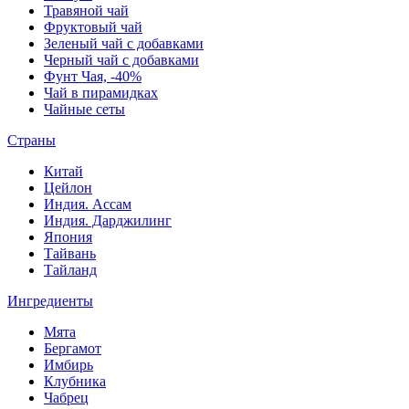
Травяной чай
Фруктовый чай
Зеленый чай с добавками
Черный чай с добавками
Фунт Чая, -40%
Чай в пирамидках
Чайные сеты
Страны
Китай
Цейлон
Индия. Ассам
Индия. Дарджилинг
Япония
Тайвань
Тайланд
Ингредиенты
Мята
Бергамот
Имбирь
Клубника
Чабрец