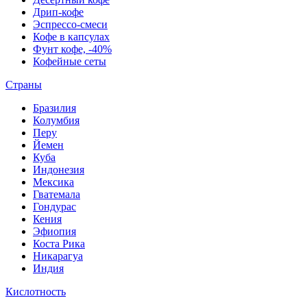
Дрип-кофе
Эспрессо-смеси
Кофе в капсулах
Фунт кофе, -40%
Кофейные сеты
Страны
Бразилия
Колумбия
Перу
Йемен
Куба
Индонезия
Мексика
Гватемала
Гондурас
Кения
Эфиопия
Коста Рика
Никарагуа
Индия
Кислотность