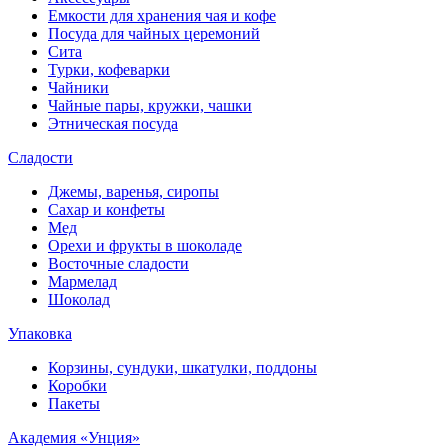
Емкости для хранения чая и кофе
Посуда для чайных церемоний
Сита
Турки, кофеварки
Чайники
Чайные пары, кружки, чашки
Этническая посуда
Сладости
Джемы, варенья, сиропы
Сахар и конфеты
Мед
Орехи и фрукты в шоколаде
Восточные сладости
Мармелад
Шоколад
Упаковка
Корзины, сундуки, шкатулки, поддоны
Коробки
Пакеты
Академия «Унция»