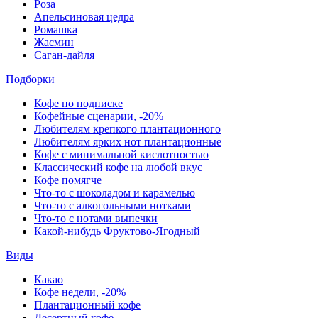
Роза
Апельсиновая цедра
Ромашка
Жасмин
Саган-дайля
Подборки
Кофе по подписке
Кофейные сценарии, -20%
Любителям крепкого плантационного
Любителям ярких нот плантационные
Кофе с минимальной кислотностью
Классический кофе на любой вкус
Кофе помягче
Что-то с шоколадом и карамелью
Что-то с алкогольными нотками
Что-то с нотами выпечки
Какой-нибудь Фруктово-Ягодный
Виды
Какао
Кофе недели, -20%
Плантационный кофе
Десертный кофе