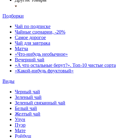
Подборки
Чай по подписке
Чайные сценарии, -20%
Самое дорогое
Чай для завтрака
Матча
«Что-нибудь необычное»
Вечерний чай
«А что остальные берут?». Топ-10 чистые сорта
«Какой-нибудь фруктовый»
Виды
Черный чай
Зеленый чай
Зеленый связанный чай
Белый чай
Желтый чай
Улун
Пуэр
Мате
Ройбуш