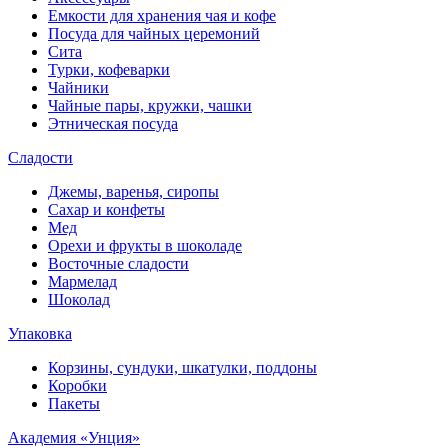
Емкости для хранения чая и кофе
Посуда для чайных церемоний
Сита
Турки, кофеварки
Чайники
Чайные пары, кружки, чашки
Этническая посуда
Сладости
Джемы, варенья, сиропы
Сахар и конфеты
Мед
Орехи и фрукты в шоколаде
Восточные сладости
Мармелад
Шоколад
Упаковка
Корзины, сундуки, шкатулки, поддоны
Коробки
Пакеты
Академия «Унция»