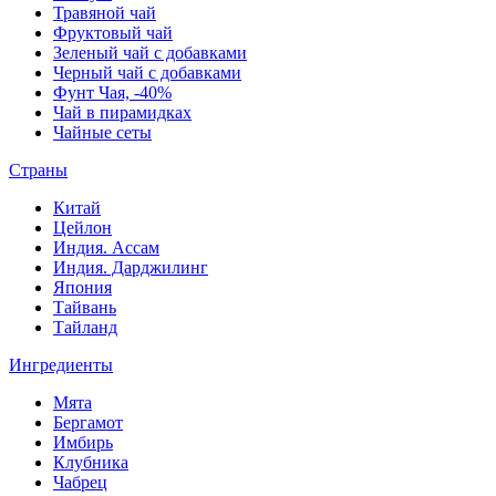
Травяной чай
Фруктовый чай
Зеленый чай с добавками
Черный чай с добавками
Фунт Чая, -40%
Чай в пирамидках
Чайные сеты
Страны
Китай
Цейлон
Индия. Ассам
Индия. Дарджилинг
Япония
Тайвань
Тайланд
Ингредиенты
Мята
Бергамот
Имбирь
Клубника
Чабрец