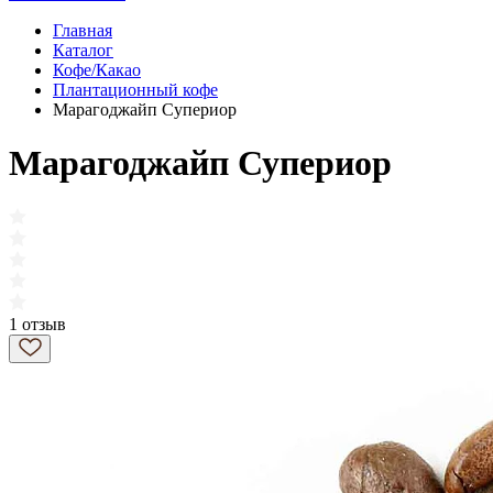
Главная
Каталог
Кофе/Какао
Плантационный кофе
Марагоджайп Супериор
Марагоджайп Супериор
1 отзыв