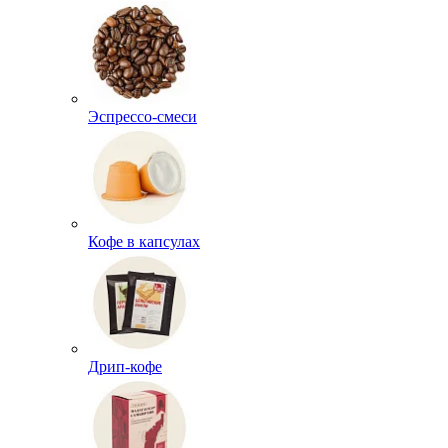
Эспрессо-смеси
Кофе в капсулах
Дрип-кофе