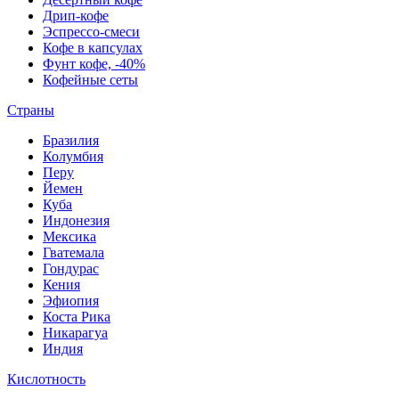
Дрип-кофе
Эспрессо-смеси
Кофе в капсулах
Фунт кофе, -40%
Кофейные сеты
Страны
Бразилия
Колумбия
Перу
Йемен
Куба
Индонезия
Мексика
Гватемала
Гондурас
Кения
Эфиопия
Коста Рика
Никарагуа
Индия
Кислотность