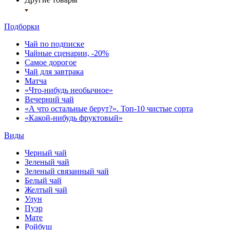
Подборки
Чай по подписке
Чайные сценарии, -20%
Самое дорогое
Чай для завтрака
Матча
«Что-нибудь необычное»
Вечерний чай
«А что остальные берут?». Топ-10 чистые сорта
«Какой-нибудь фруктовый»
Виды
Черный чай
Зеленый чай
Зеленый связанный чай
Белый чай
Желтый чай
Улун
Пуэр
Мате
Ройбуш