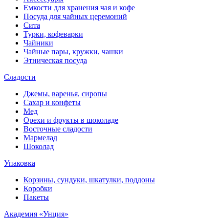
Емкости для хранения чая и кофе
Посуда для чайных церемоний
Сита
Турки, кофеварки
Чайники
Чайные пары, кружки, чашки
Этническая посуда
Сладости
Джемы, варенья, сиропы
Сахар и конфеты
Мед
Орехи и фрукты в шоколаде
Восточные сладости
Мармелад
Шоколад
Упаковка
Корзины, сундуки, шкатулки, поддоны
Коробки
Пакеты
Академия «Унция»