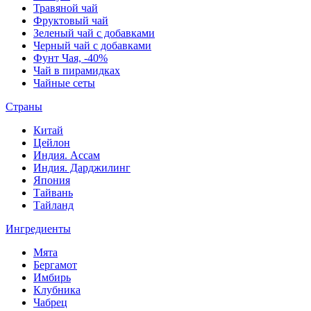
Травяной чай
Фруктовый чай
Зеленый чай с добавками
Черный чай с добавками
Фунт Чая, -40%
Чай в пирамидках
Чайные сеты
Страны
Китай
Цейлон
Индия. Ассам
Индия. Дарджилинг
Япония
Тайвань
Тайланд
Ингредиенты
Мята
Бергамот
Имбирь
Клубника
Чабрец