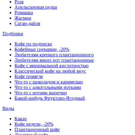
Роза
Апельсиновая цедра
Ромашка
Жасмин
Саган-дайля
Подборки
Кофе по подписке
Кофейные сценарии, -20%
Любителям крепкого плантационного
Любителям ярких нот плантационные
Кофе с минимальной кислотностью
Классический кофе на любой вкус
Кофе помягче
Что-то с шоколадом и карамелью
Что-то с алкогольными нотками
Что-то с нотами выпечки
Какой-нибудь Фруктово-Ягодный
Виды
Какао
Кофе недели, -20%
Плантационный кофе
Десертный кофе