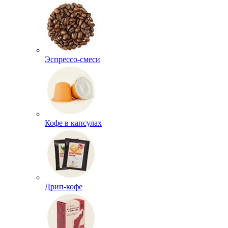
Эспрессо-смеси
Кофе в капсулах
Дрип-кофе