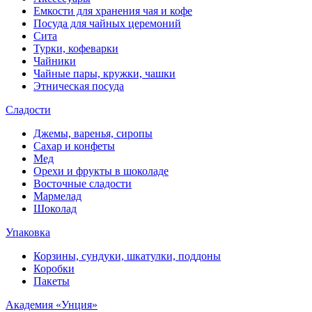
Емкости для хранения чая и кофе
Посуда для чайных церемоний
Сита
Турки, кофеварки
Чайники
Чайные пары, кружки, чашки
Этническая посуда
Сладости
Джемы, варенья, сиропы
Сахар и конфеты
Мед
Орехи и фрукты в шоколаде
Восточные сладости
Мармелад
Шоколад
Упаковка
Корзины, сундуки, шкатулки, поддоны
Коробки
Пакеты
Академия «Унция»