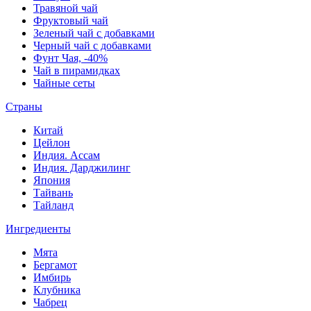
Травяной чай
Фруктовый чай
Зеленый чай с добавками
Черный чай с добавками
Фунт Чая, -40%
Чай в пирамидках
Чайные сеты
Страны
Китай
Цейлон
Индия. Ассам
Индия. Дарджилинг
Япония
Тайвань
Тайланд
Ингредиенты
Мята
Бергамот
Имбирь
Клубника
Чабрец