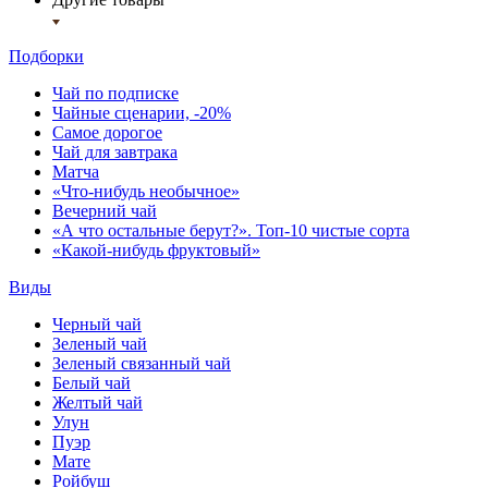
Подборки
Чай по подписке
Чайные сценарии, -20%
Самое дорогое
Чай для завтрака
Матча
«Что-нибудь необычное»
Вечерний чай
«А что остальные берут?». Топ-10 чистые сорта
«Какой-нибудь фруктовый»
Виды
Черный чай
Зеленый чай
Зеленый связанный чай
Белый чай
Желтый чай
Улун
Пуэр
Мате
Ройбуш