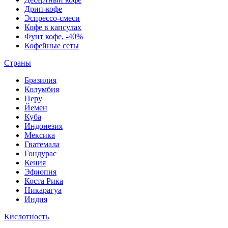
Дрип-кофе
Эспрессо-смеси
Кофе в капсулах
Фунт кофе, -40%
Кофейные сеты
Страны
Бразилия
Колумбия
Перу
Йемен
Куба
Индонезия
Мексика
Гватемала
Гондурас
Кения
Эфиопия
Коста Рика
Никарагуа
Индия
Кислотность