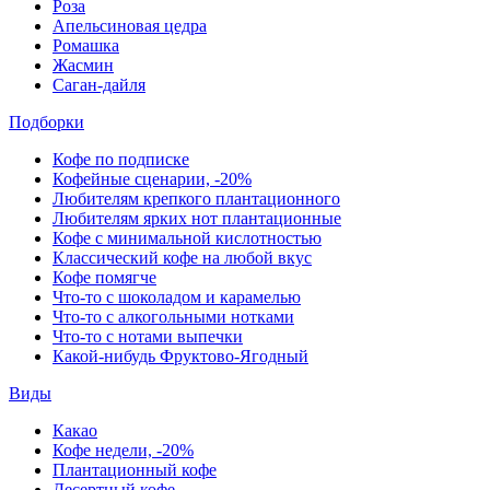
Роза
Апельсиновая цедра
Ромашка
Жасмин
Саган-дайля
Подборки
Кофе по подписке
Кофейные сценарии, -20%
Любителям крепкого плантационного
Любителям ярких нот плантационные
Кофе с минимальной кислотностью
Классический кофе на любой вкус
Кофе помягче
Что-то с шоколадом и карамелью
Что-то с алкогольными нотками
Что-то с нотами выпечки
Какой-нибудь Фруктово-Ягодный
Виды
Какао
Кофе недели, -20%
Плантационный кофе
Десертный кофе