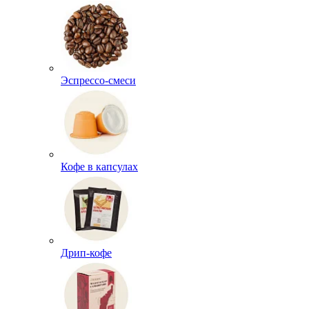
Эспрессо-смеси
Кофе в капсулах
Дрип-кофе