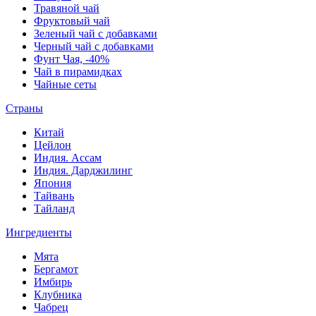
Травяной чай
Фруктовый чай
Зеленый чай с добавками
Черный чай с добавками
Фунт Чая, -40%
Чай в пирамидках
Чайные сеты
Страны
Китай
Цейлон
Индия. Ассам
Индия. Дарджилинг
Япония
Тайвань
Тайланд
Ингредиенты
Мята
Бергамот
Имбирь
Клубника
Чабрец