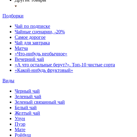
Подборки
Чай по подписке
Чайные сценарии, -20%
Самое дорогое
Чай для завтрака
Матча
«Что-нибудь необычное»
Вечерний чай
«А что остальные берут?». Топ-10 чистые сорта
«Какой-нибудь фруктовый»
Виды
Черный чай
Зеленый чай
Зеленый связанный чай
Белый чай
Желтый чай
Улун
Пуэр
Мате
Ройбуш