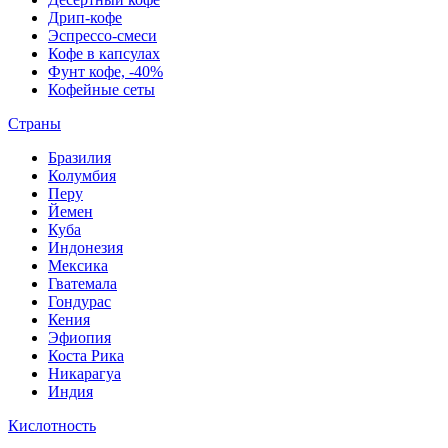
Дрип-кофе
Эспрессо-смеси
Кофе в капсулах
Фунт кофе, -40%
Кофейные сеты
Страны
Бразилия
Колумбия
Перу
Йемен
Куба
Индонезия
Мексика
Гватемала
Гондурас
Кения
Эфиопия
Коста Рика
Никарагуа
Индия
Кислотность