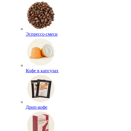
Эспрессо-смеси
Кофе в капсулах
Дрип-кофе