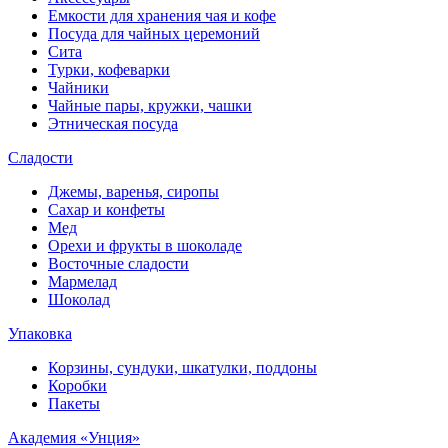
Емкости для хранения чая и кофе
Посуда для чайных церемоний
Сита
Турки, кофеварки
Чайники
Чайные пары, кружки, чашки
Этническая посуда
Сладости
Джемы, варенья, сиропы
Сахар и конфеты
Мед
Орехи и фрукты в шоколаде
Восточные сладости
Мармелад
Шоколад
Упаковка
Корзины, сундуки, шкатулки, поддоны
Коробки
Пакеты
Академия «Унция»