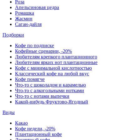
Роза
Апельсиновая цедра
Ромашка
Жасмин
Саган-дайля
Подборки
Кофе по подписке
Кофейные сценарии, -20%
Любителям крепкого плантационного
Любителям ярких нот плантационные
Кофе с минимальной кислотностью
Классический кофе на любой вкус
Кофе помягче
Что-то с шоколадом и карамелью
Что-то с алкогольными нотками
Что-то с нотами выпечки
Какой-нибудь Фруктово-Ягодный
Виды
Какао
Кофе недели, -20%
Плантационный кофе
Десертный кофе