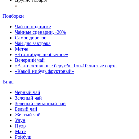
Подборки
Чай по подписке
Чайные сценарии, -20%
Самое дорогое
Чай для завтрака
Матча
«Что-нибудь необычное»
Вечерний чай
«А что остальные берут?». Топ-10 чистые сорта
«Какой-нибудь фруктовый»
Виды
Черный чай
Зеленый чай
Зеленый связанный чай
Белый чай
Желтый чай
Улун
Пуэр
Мате
Ройбуш