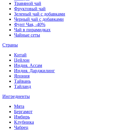
Травяной чай
Фруктовый чай
Зеленый чай с добавками
Черный чай с добавками
Фунт Чая, -40%
Чай в пирамидках
Чайные сеты
Страны
Китай
Цейлон
Индия. Ассам
Индия. Дарджилинг
Япония
Тайвань
Тайланд
Ингредиенты
Мята
Бергамот
Имбирь
Клубника
Чабрец