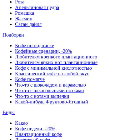
Роза
Апельсиновая цедра
Ромашка
Жасмин
Саган-дайля
Подборки
Кофе по подписке
Кофейные сценарии, -20%
Любителям крепкого плантационного
Любителям ярких нот плантационные
Кофе с минимальной кислотностью
Классический кофе на любой вкус
Кофе помягче
Что-то с шоколадом и карамелью
Что-то с алкогольными нотками
Что-то с нотами выпечки
Какой-нибудь Фруктово-Ягодный
Виды
Какао
Кофе недели, -20%
Плантационный кофе
Десертный кофе