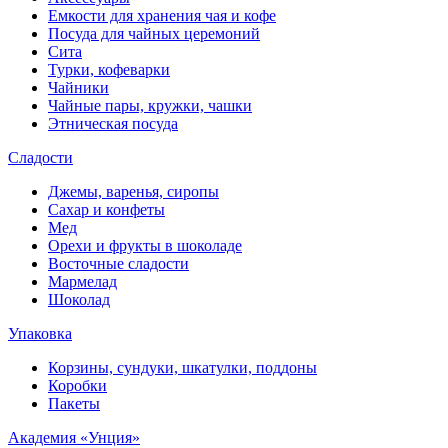
Емкости для хранения чая и кофе
Посуда для чайных церемоний
Сита
Турки, кофеварки
Чайники
Чайные пары, кружки, чашки
Этническая посуда
Сладости
Джемы, варенья, сиропы
Сахар и конфеты
Мед
Орехи и фрукты в шоколаде
Восточные сладости
Мармелад
Шоколад
Упаковка
Корзины, сундуки, шкатулки, поддоны
Коробки
Пакеты
Академия «Унция»