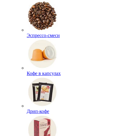
Эспрессо-смеси
Кофе в капсулах
Дрип-кофе