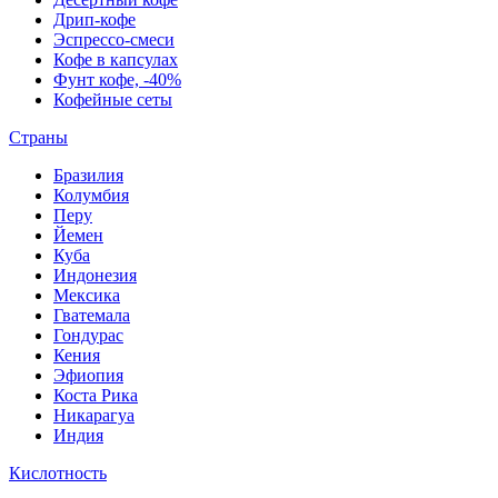
Дрип-кофе
Эспрессо-смеси
Кофе в капсулах
Фунт кофе, -40%
Кофейные сеты
Страны
Бразилия
Колумбия
Перу
Йемен
Куба
Индонезия
Мексика
Гватемала
Гондурас
Кения
Эфиопия
Коста Рика
Никарагуа
Индия
Кислотность