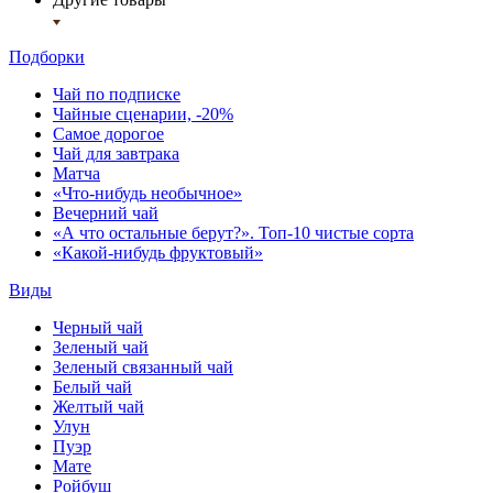
Подборки
Чай по подписке
Чайные сценарии, -20%
Самое дорогое
Чай для завтрака
Матча
«Что-нибудь необычное»
Вечерний чай
«А что остальные берут?». Топ-10 чистые сорта
«Какой-нибудь фруктовый»
Виды
Черный чай
Зеленый чай
Зеленый связанный чай
Белый чай
Желтый чай
Улун
Пуэр
Мате
Ройбуш