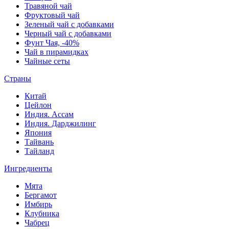
Травяной чай
Фруктовый чай
Зеленый чай с добавками
Черный чай с добавками
Фунт Чая, -40%
Чай в пирамидках
Чайные сеты
Страны
Китай
Цейлон
Индия. Ассам
Индия. Дарджилинг
Япония
Тайвань
Тайланд
Ингредиенты
Мята
Бергамот
Имбирь
Клубника
Чабрец