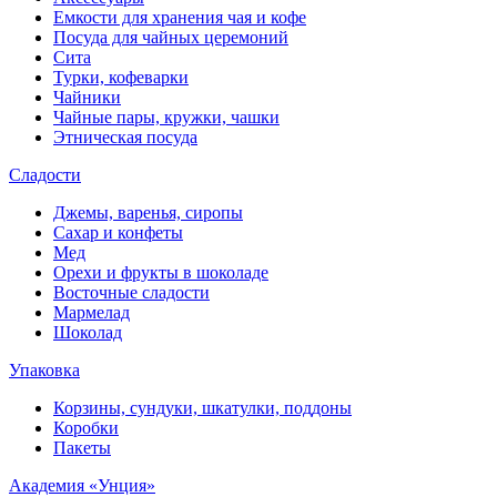
Емкости для хранения чая и кофе
Посуда для чайных церемоний
Сита
Турки, кофеварки
Чайники
Чайные пары, кружки, чашки
Этническая посуда
Сладости
Джемы, варенья, сиропы
Сахар и конфеты
Мед
Орехи и фрукты в шоколаде
Восточные сладости
Мармелад
Шоколад
Упаковка
Корзины, сундуки, шкатулки, поддоны
Коробки
Пакеты
Академия «Унция»