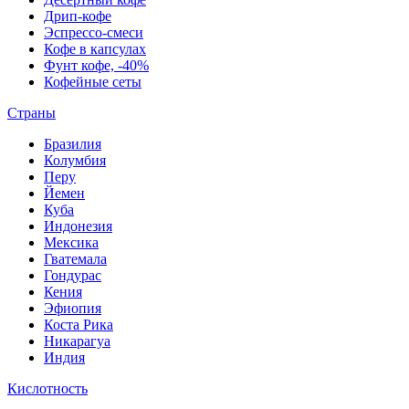
Дрип-кофе
Эспрессо-смеси
Кофе в капсулах
Фунт кофе, -40%
Кофейные сеты
Страны
Бразилия
Колумбия
Перу
Йемен
Куба
Индонезия
Мексика
Гватемала
Гондурас
Кения
Эфиопия
Коста Рика
Никарагуа
Индия
Кислотность