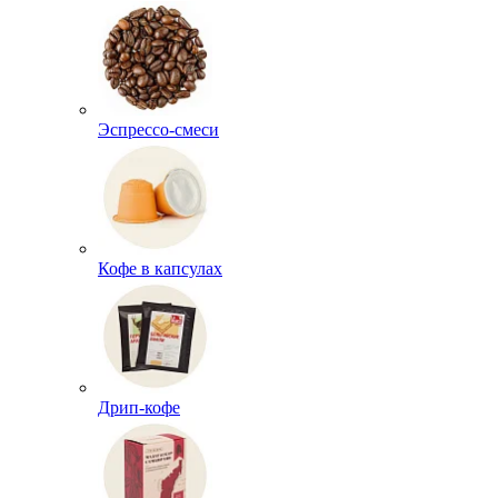
Эспрессо-смеси
Кофе в капсулах
Дрип-кофе