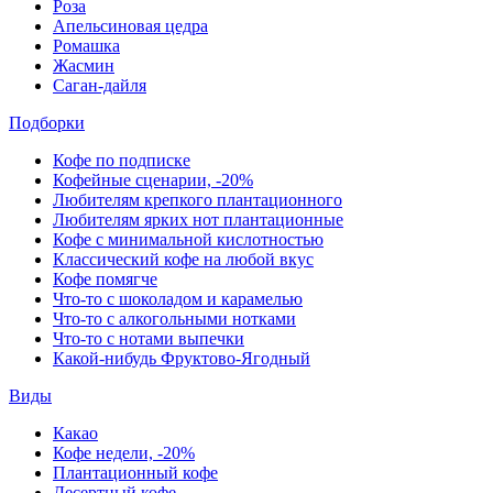
Роза
Апельсиновая цедра
Ромашка
Жасмин
Саган-дайля
Подборки
Кофе по подписке
Кофейные сценарии, -20%
Любителям крепкого плантационного
Любителям ярких нот плантационные
Кофе с минимальной кислотностью
Классический кофе на любой вкус
Кофе помягче
Что-то с шоколадом и карамелью
Что-то с алкогольными нотками
Что-то с нотами выпечки
Какой-нибудь Фруктово-Ягодный
Виды
Какао
Кофе недели, -20%
Плантационный кофе
Десертный кофе