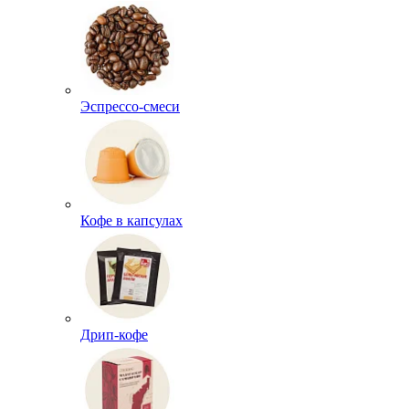
Эспрессо-смеси
Кофе в капсулах
Дрип-кофе