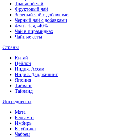
Травяной чай
Фруктовый чай
Зеленый чай с добавками
Черный чай с добавками
Фунт Чая, -40%
Чай в пирамидках
Чайные сеты
Страны
Китай
Цейлон
Индия. Ассам
Индия. Дарджилинг
Япония
Тайвань
Тайланд
Ингредиенты
Мята
Бергамот
Имбирь
Клубника
Чабрец