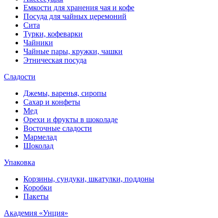
Емкости для хранения чая и кофе
Посуда для чайных церемоний
Сита
Турки, кофеварки
Чайники
Чайные пары, кружки, чашки
Этническая посуда
Сладости
Джемы, варенья, сиропы
Сахар и конфеты
Мед
Орехи и фрукты в шоколаде
Восточные сладости
Мармелад
Шоколад
Упаковка
Корзины, сундуки, шкатулки, поддоны
Коробки
Пакеты
Академия «Унция»