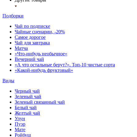
Подборки
Чай по подписке
Чайные сценарии, -20%
Самое дорогое
Чай для завтрака
Матча
«Что-нибудь необычное»
Вечерний чай
«А что остальные берут?». Топ-10 чистые сорта
«Какой-нибудь фруктовый»
Виды
Черный чай
Зеленый чай
Зеленый связанный чай
Белый чай
Желтый чай
Улун
Пуэр
Мате
Ройбуш