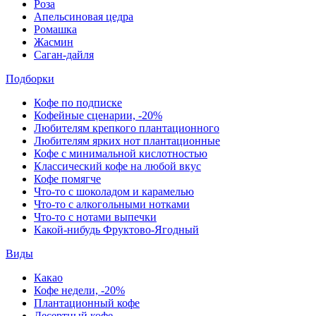
Роза
Апельсиновая цедра
Ромашка
Жасмин
Саган-дайля
Подборки
Кофе по подписке
Кофейные сценарии, -20%
Любителям крепкого плантационного
Любителям ярких нот плантационные
Кофе с минимальной кислотностью
Классический кофе на любой вкус
Кофе помягче
Что-то с шоколадом и карамелью
Что-то с алкогольными нотками
Что-то с нотами выпечки
Какой-нибудь Фруктово-Ягодный
Виды
Какао
Кофе недели, -20%
Плантационный кофе
Десертный кофе