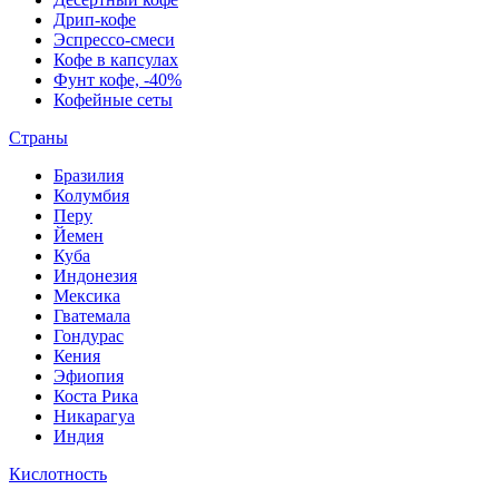
Дрип-кофе
Эспрессо-смеси
Кофе в капсулах
Фунт кофе, -40%
Кофейные сеты
Страны
Бразилия
Колумбия
Перу
Йемен
Куба
Индонезия
Мексика
Гватемала
Гондурас
Кения
Эфиопия
Коста Рика
Никарагуа
Индия
Кислотность