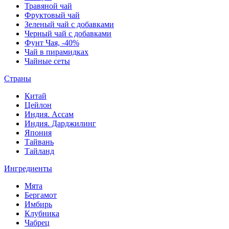
Травяной чай
Фруктовый чай
Зеленый чай с добавками
Черный чай с добавками
Фунт Чая, -40%
Чай в пирамидках
Чайные сеты
Страны
Китай
Цейлон
Индия. Ассам
Индия. Дарджилинг
Япония
Тайвань
Тайланд
Ингредиенты
Мята
Бергамот
Имбирь
Клубника
Чабрец