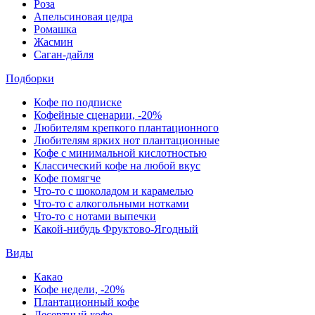
Роза
Апельсиновая цедра
Ромашка
Жасмин
Саган-дайля
Подборки
Кофе по подписке
Кофейные сценарии, -20%
Любителям крепкого плантационного
Любителям ярких нот плантационные
Кофе с минимальной кислотностью
Классический кофе на любой вкус
Кофе помягче
Что-то с шоколадом и карамелью
Что-то с алкогольными нотками
Что-то с нотами выпечки
Какой-нибудь Фруктово-Ягодный
Виды
Какао
Кофе недели, -20%
Плантационный кофе
Десертный кофе