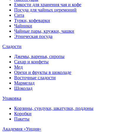
Емкости для хранения чая и кофе
Посуда для чайных церемоний
Сита
Турки, кофеварки
Чайники
Чайные пары, кружки, чашки
Этническая посуда
Сладости
Джемы, варенья, сиропы
Сахар и конфеты
Мед
Орехи и фрукты в шоколаде
Восточные сладости
Мармелад
Шоколад
Упаковка
Корзины, сундуки, шкатулки, поддоны
Коробки
Пакеты
Академия «Унция»