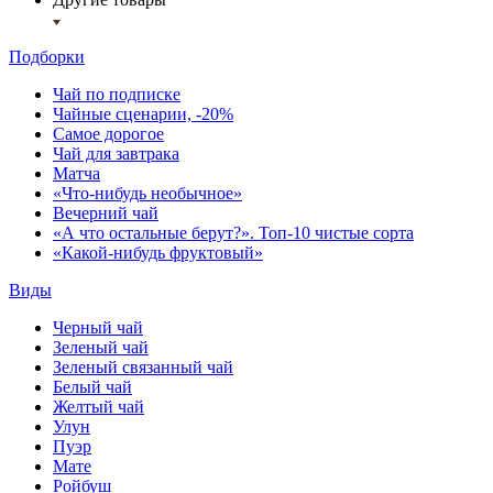
Подборки
Чай по подписке
Чайные сценарии, -20%
Самое дорогое
Чай для завтрака
Матча
«Что-нибудь необычное»
Вечерний чай
«А что остальные берут?». Топ-10 чистые сорта
«Какой-нибудь фруктовый»
Виды
Черный чай
Зеленый чай
Зеленый связанный чай
Белый чай
Желтый чай
Улун
Пуэр
Мате
Ройбуш