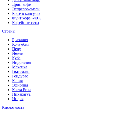
Дрип-кофе
Эспрессо-смеси
Кофе в капсулах
Фунт кофе, -40%
Кофейные сеты
Страны
Бразилия
Колумбия
Перу
Йемен
Куба
Индонезия
Мексика
Гватемала
Гондурас
Кения
Эфиопия
Коста Рика
Никарагуа
Индия
Кислотность