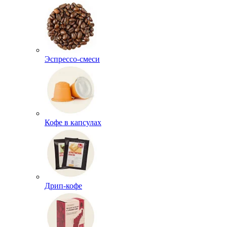
Эспрессо-смеси
Кофе в капсулах
Дрип-кофе