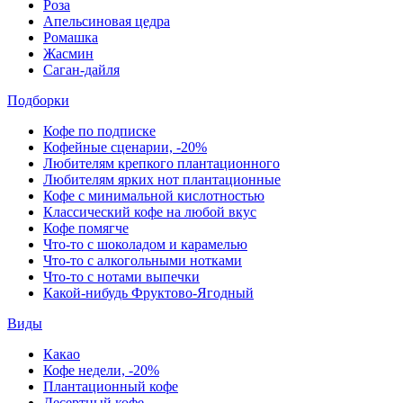
Роза
Апельсиновая цедра
Ромашка
Жасмин
Саган-дайля
Подборки
Кофе по подписке
Кофейные сценарии, -20%
Любителям крепкого плантационного
Любителям ярких нот плантационные
Кофе с минимальной кислотностью
Классический кофе на любой вкус
Кофе помягче
Что-то с шоколадом и карамелью
Что-то с алкогольными нотками
Что-то с нотами выпечки
Какой-нибудь Фруктово-Ягодный
Виды
Какао
Кофе недели, -20%
Плантационный кофе
Десертный кофе