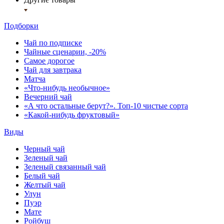
Подборки
Чай по подписке
Чайные сценарии, -20%
Самое дорогое
Чай для завтрака
Матча
«Что-нибудь необычное»
Вечерний чай
«А что остальные берут?». Топ-10 чистые сорта
«Какой-нибудь фруктовый»
Виды
Черный чай
Зеленый чай
Зеленый связанный чай
Белый чай
Желтый чай
Улун
Пуэр
Мате
Ройбуш