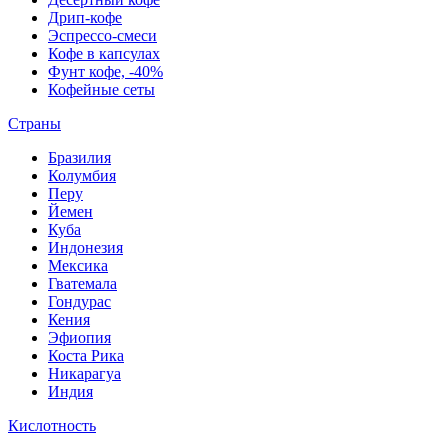
Дрип-кофе
Эспрессо-смеси
Кофе в капсулах
Фунт кофе, -40%
Кофейные сеты
Страны
Бразилия
Колумбия
Перу
Йемен
Куба
Индонезия
Мексика
Гватемала
Гондурас
Кения
Эфиопия
Коста Рика
Никарагуа
Индия
Кислотность