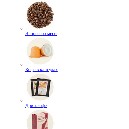
Эспрессо-смеси
Кофе в капсулах
Дрип-кофе