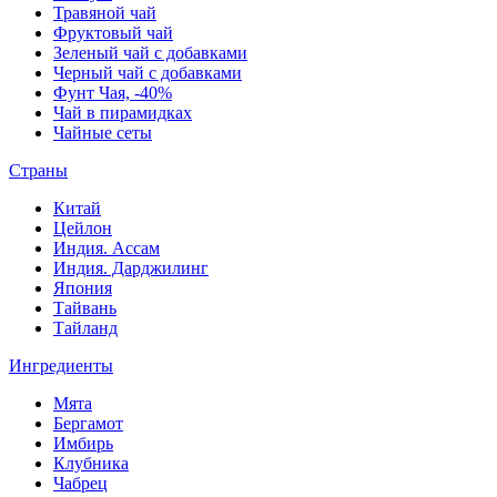
Травяной чай
Фруктовый чай
Зеленый чай с добавками
Черный чай с добавками
Фунт Чая, -40%
Чай в пирамидках
Чайные сеты
Страны
Китай
Цейлон
Индия. Ассам
Индия. Дарджилинг
Япония
Тайвань
Тайланд
Ингредиенты
Мята
Бергамот
Имбирь
Клубника
Чабрец