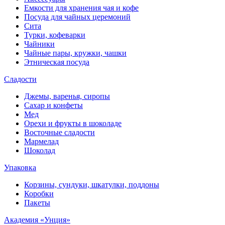
Емкости для хранения чая и кофе
Посуда для чайных церемоний
Сита
Турки, кофеварки
Чайники
Чайные пары, кружки, чашки
Этническая посуда
Сладости
Джемы, варенья, сиропы
Сахар и конфеты
Мед
Орехи и фрукты в шоколаде
Восточные сладости
Мармелад
Шоколад
Упаковка
Корзины, сундуки, шкатулки, поддоны
Коробки
Пакеты
Академия «Унция»