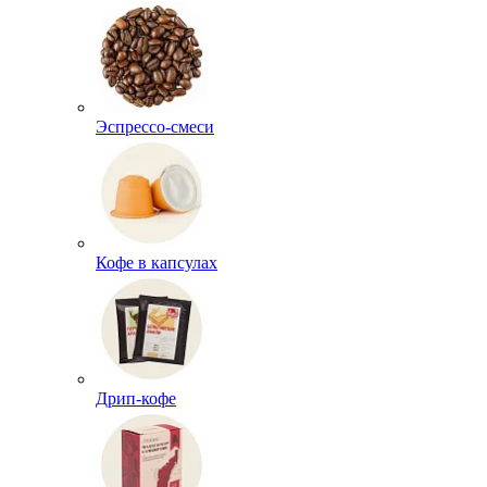
Эспрессо-смеси
Кофе в капсулах
Дрип-кофе