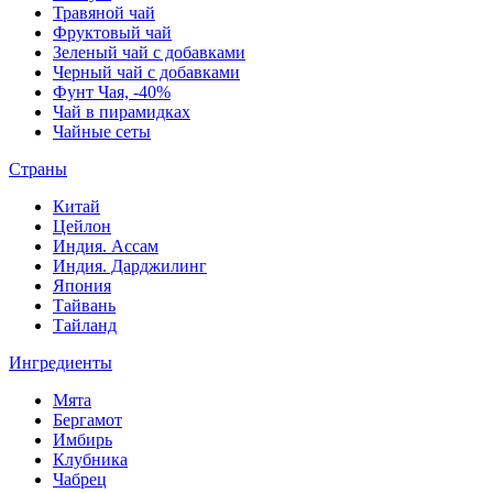
Травяной чай
Фруктовый чай
Зеленый чай с добавками
Черный чай с добавками
Фунт Чая, -40%
Чай в пирамидках
Чайные сеты
Страны
Китай
Цейлон
Индия. Ассам
Индия. Дарджилинг
Япония
Тайвань
Тайланд
Ингредиенты
Мята
Бергамот
Имбирь
Клубника
Чабрец