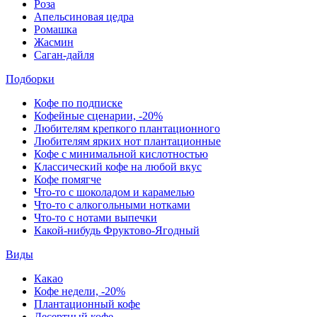
Роза
Апельсиновая цедра
Ромашка
Жасмин
Саган-дайля
Подборки
Кофе по подписке
Кофейные сценарии, -20%
Любителям крепкого плантационного
Любителям ярких нот плантационные
Кофе с минимальной кислотностью
Классический кофе на любой вкус
Кофе помягче
Что-то с шоколадом и карамелью
Что-то с алкогольными нотками
Что-то с нотами выпечки
Какой-нибудь Фруктово-Ягодный
Виды
Какао
Кофе недели, -20%
Плантационный кофе
Десертный кофе