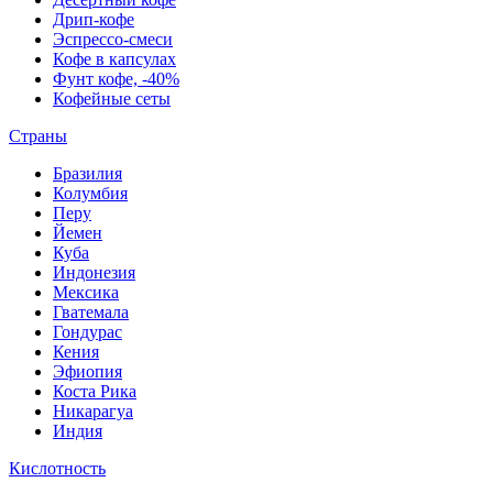
Дрип-кофе
Эспрессо-смеси
Кофе в капсулах
Фунт кофе, -40%
Кофейные сеты
Страны
Бразилия
Колумбия
Перу
Йемен
Куба
Индонезия
Мексика
Гватемала
Гондурас
Кения
Эфиопия
Коста Рика
Никарагуа
Индия
Кислотность