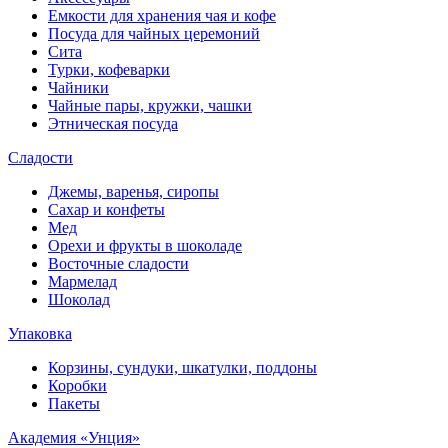
Емкости для хранения чая и кофе
Посуда для чайных церемоний
Сита
Турки, кофеварки
Чайники
Чайные пары, кружки, чашки
Этническая посуда
Сладости
Джемы, варенья, сиропы
Сахар и конфеты
Мед
Орехи и фрукты в шоколаде
Восточные сладости
Мармелад
Шоколад
Упаковка
Корзины, сундуки, шкатулки, поддоны
Коробки
Пакеты
Академия «Унция»