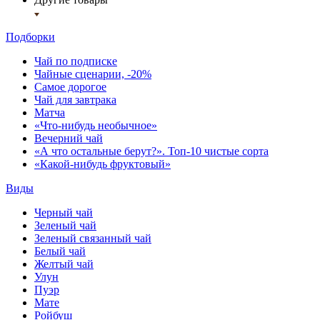
Подборки
Чай по подписке
Чайные сценарии, -20%
Самое дорогое
Чай для завтрака
Матча
«Что-нибудь необычное»
Вечерний чай
«А что остальные берут?». Топ-10 чистые сорта
«Какой-нибудь фруктовый»
Виды
Черный чай
Зеленый чай
Зеленый связанный чай
Белый чай
Желтый чай
Улун
Пуэр
Мате
Ройбуш