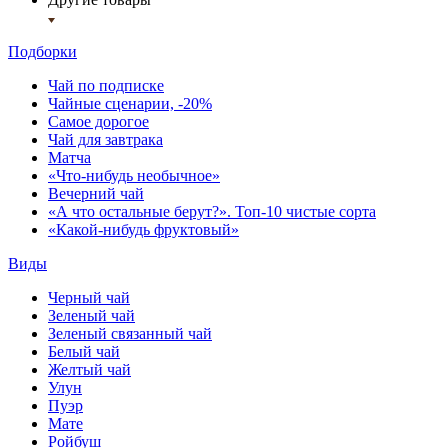
Подборки
Чай по подписке
Чайные сценарии, -20%
Самое дорогое
Чай для завтрака
Матча
«Что-нибудь необычное»
Вечерний чай
«А что остальные берут?». Топ-10 чистые сорта
«Какой-нибудь фруктовый»
Виды
Черный чай
Зеленый чай
Зеленый связанный чай
Белый чай
Желтый чай
Улун
Пуэр
Мате
Ройбуш