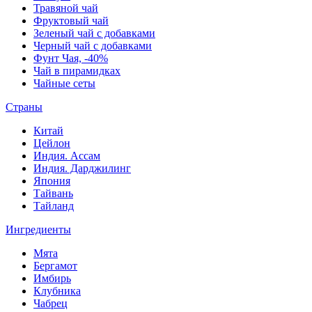
Травяной чай
Фруктовый чай
Зеленый чай с добавками
Черный чай с добавками
Фунт Чая, -40%
Чай в пирамидках
Чайные сеты
Страны
Китай
Цейлон
Индия. Ассам
Индия. Дарджилинг
Япония
Тайвань
Тайланд
Ингредиенты
Мята
Бергамот
Имбирь
Клубника
Чабрец