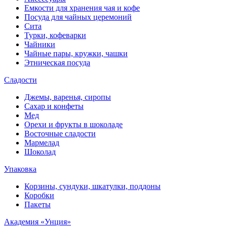
Емкости для хранения чая и кофе
Посуда для чайных церемоний
Сита
Турки, кофеварки
Чайники
Чайные пары, кружки, чашки
Этническая посуда
Сладости
Джемы, варенья, сиропы
Сахар и конфеты
Мед
Орехи и фрукты в шоколаде
Восточные сладости
Мармелад
Шоколад
Упаковка
Корзины, сундуки, шкатулки, поддоны
Коробки
Пакеты
Академия «Унция»