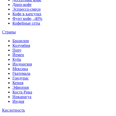
Дрип-кофе
Эспрессо-смеси
Кофе в капсулах
Фунт кофе, -40%
Кофейные сеты
Страны
Бразилия
Колумбия
Перу
Йемен
Куба
Индонезия
Мексика
Гватемала
Гондурас
Кения
Эфиопия
Коста Рика
Никарагуа
Индия
Кислотность