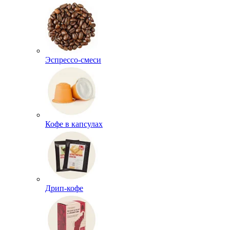
Эспрессо-смеси
Кофе в капсулах
Дрип-кофе