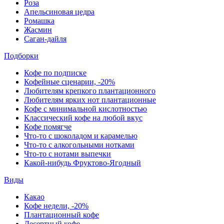
Роза
Апельсиновая цедра
Ромашка
Жасмин
Саган-дайля
Подборки
Кофе по подписке
Кофейные сценарии, -20%
Любителям крепкого плантационного
Любителям ярких нот плантационные
Кофе с минимальной кислотностью
Классический кофе на любой вкус
Кофе помягче
Что-то с шоколадом и карамелью
Что-то с алкогольными нотками
Что-то с нотами выпечки
Какой-нибудь Фруктово-Ягодный
Виды
Какао
Кофе недели, -20%
Плантационный кофе
Десертный кофе