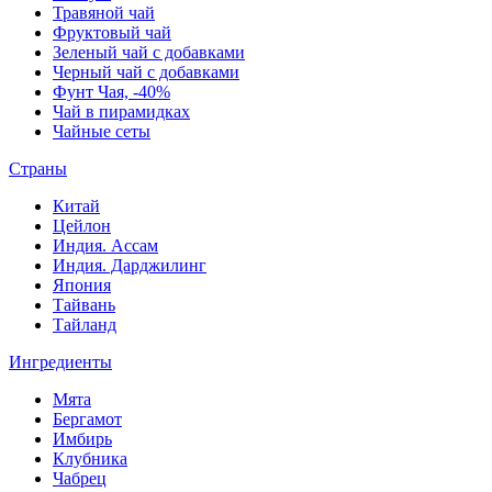
Травяной чай
Фруктовый чай
Зеленый чай с добавками
Черный чай с добавками
Фунт Чая, -40%
Чай в пирамидках
Чайные сеты
Страны
Китай
Цейлон
Индия. Ассам
Индия. Дарджилинг
Япония
Тайвань
Тайланд
Ингредиенты
Мята
Бергамот
Имбирь
Клубника
Чабрец