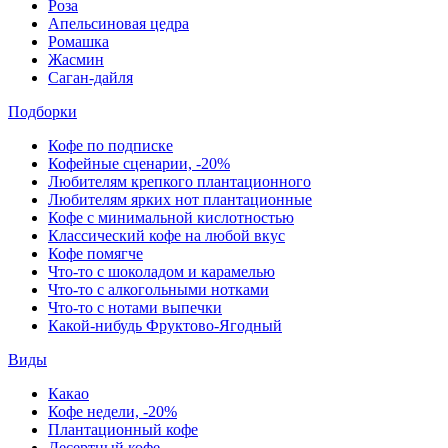
Роза
Апельсиновая цедра
Ромашка
Жасмин
Саган-дайля
Подборки
Кофе по подписке
Кофейные сценарии, -20%
Любителям крепкого плантационного
Любителям ярких нот плантационные
Кофе с минимальной кислотностью
Классический кофе на любой вкус
Кофе помягче
Что-то с шоколадом и карамелью
Что-то с алкогольными нотками
Что-то с нотами выпечки
Какой-нибудь Фруктово-Ягодный
Виды
Какао
Кофе недели, -20%
Плантационный кофе
Десертный кофе