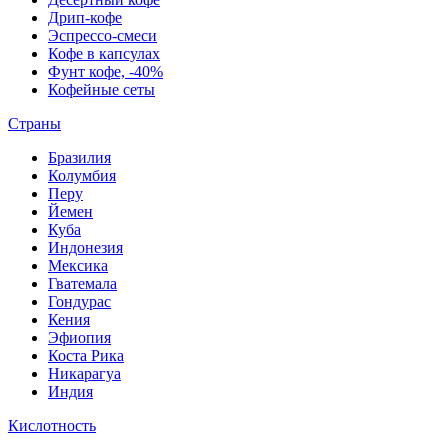
Дрип-кофе
Эспрессо-смеси
Кофе в капсулах
Фунт кофе, -40%
Кофейные сеты
Страны
Бразилия
Колумбия
Перу
Йемен
Куба
Индонезия
Мексика
Гватемала
Гондурас
Кения
Эфиопия
Коста Рика
Никарагуа
Индия
Кислотность