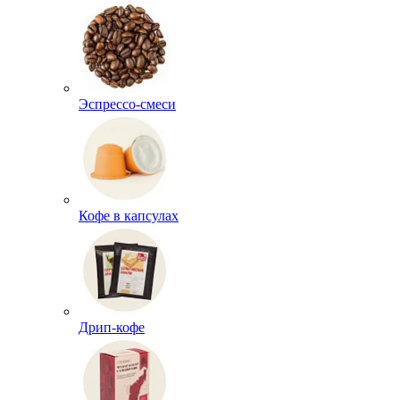
Эспрессо-смеси
Кофе в капсулах
Дрип-кофе