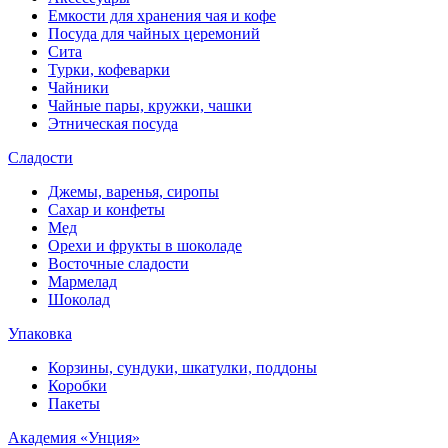
Емкости для хранения чая и кофе
Посуда для чайных церемоний
Сита
Турки, кофеварки
Чайники
Чайные пары, кружки, чашки
Этническая посуда
Сладости
Джемы, варенья, сиропы
Сахар и конфеты
Мед
Орехи и фрукты в шоколаде
Восточные сладости
Мармелад
Шоколад
Упаковка
Корзины, сундуки, шкатулки, поддоны
Коробки
Пакеты
Академия «Унция»