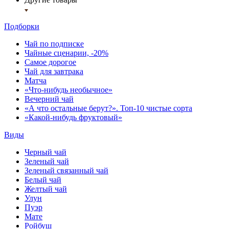
Подборки
Чай по подписке
Чайные сценарии, -20%
Самое дорогое
Чай для завтрака
Матча
«Что-нибудь необычное»
Вечерний чай
«А что остальные берут?». Топ-10 чистые сорта
«Какой-нибудь фруктовый»
Виды
Черный чай
Зеленый чай
Зеленый связанный чай
Белый чай
Желтый чай
Улун
Пуэр
Мате
Ройбуш