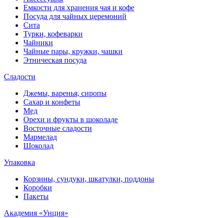
Емкости для хранения чая и кофе
Посуда для чайных церемоний
Сита
Турки, кофеварки
Чайники
Чайные пары, кружки, чашки
Этническая посуда
Сладости
Джемы, варенья, сиропы
Сахар и конфеты
Мед
Орехи и фрукты в шоколаде
Восточные сладости
Мармелад
Шоколад
Упаковка
Корзины, сундуки, шкатулки, поддоны
Коробки
Пакеты
Академия «Унция»