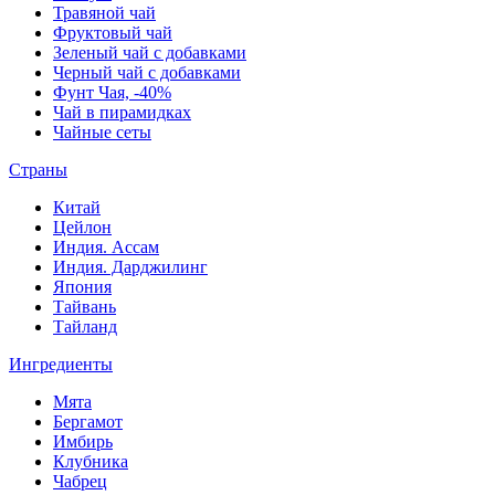
Травяной чай
Фруктовый чай
Зеленый чай с добавками
Черный чай с добавками
Фунт Чая, -40%
Чай в пирамидках
Чайные сеты
Страны
Китай
Цейлон
Индия. Ассам
Индия. Дарджилинг
Япония
Тайвань
Тайланд
Ингредиенты
Мята
Бергамот
Имбирь
Клубника
Чабрец