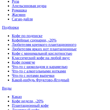
Роза
Апельсиновая цедра
Ромашка
Жасмин
Саган-дайля
Подборки
Кофе по подписке
Кофейные сценарии, -20%
Любителям крепкого плантационного
Любителям ярких нот плантационные
Кофе с минимальной кислотностью
Классический кофе на любой вкус
Кофе помягче
Что-то с шоколадом и карамелью
Что-то с алкогольными нотками
Что-то с нотами выпечки
Какой-нибудь Фруктово-Ягодный
Виды
Какао
Кофе недели, -20%
Плантационный кофе
Десертный кофе