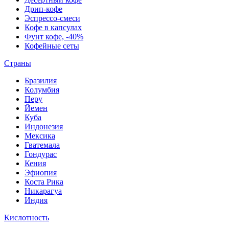
Дрип-кофе
Эспрессо-смеси
Кофе в капсулах
Фунт кофе, -40%
Кофейные сеты
Страны
Бразилия
Колумбия
Перу
Йемен
Куба
Индонезия
Мексика
Гватемала
Гондурас
Кения
Эфиопия
Коста Рика
Никарагуа
Индия
Кислотность