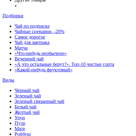
Подборки
Чай по подписке
Чайные сценарии, -20%
Самое дорогое
Чай для завтрака
Матча
«Что-нибудь необычное»
Вечерний чай
«А что остальные берут?». Топ-10 чистые сорта
«Какой-нибудь фруктовый»
Виды
Черный чай
Зеленый чай
Зеленый связанный чай
Белый чай
Желтый чай
Улун
Пуэр
Мате
Ройбуш