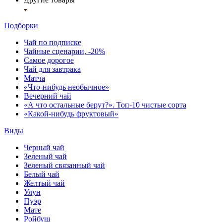
Подборки
Чай по подписке
Чайные сценарии, -20%
Самое дорогое
Чай для завтрака
Матча
«Что-нибудь необычное»
Вечерний чай
«А что остальные берут?». Топ-10 чистые сорта
«Какой-нибудь фруктовый»
Виды
Черный чай
Зеленый чай
Зеленый связанный чай
Белый чай
Желтый чай
Улун
Пуэр
Мате
Ройбуш