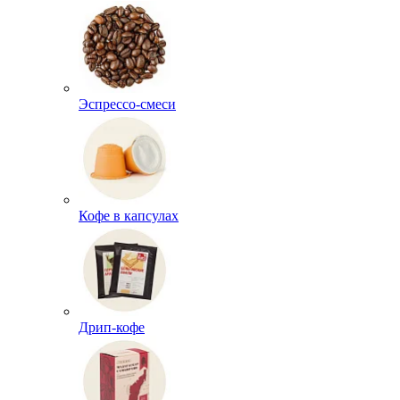
Эспрессо-смеси
Кофе в капсулах
Дрип-кофе