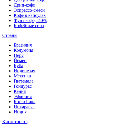
Дрип-кофе
Эспрессо-смеси
Кофе в капсулах
Фунт кофе, -40%
Кофейные сеты
Страны
Бразилия
Колумбия
Перу
Йемен
Куба
Индонезия
Мексика
Гватемала
Гондурас
Кения
Эфиопия
Коста Рика
Никарагуа
Индия
Кислотность