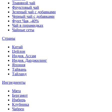
Травяной чай
Фруктовый чай
Зеленый чай с добавками
Черный чай с добавками
Фунт Чая, -40%
Чай в пирамидках
Чайные сеты
Страны
Китай
Цейлон
Индия. Ассам
Индия. Дарджилинг
Япония
Тайвань
Тайланд
Ингредиенты
Мята
Бергамот
Имбирь
Клубника
Чабрец