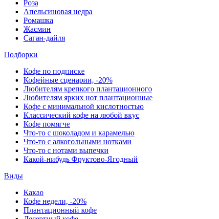
Роза
Апельсиновая цедра
Ромашка
Жасмин
Саган-дайля
Подборки
Кофе по подписке
Кофейные сценарии, -20%
Любителям крепкого плантационного
Любителям ярких нот плантационные
Кофе с минимальной кислотностью
Классический кофе на любой вкус
Кофе помягче
Что-то с шоколадом и карамелью
Что-то с алкогольными нотками
Что-то с нотами выпечки
Какой-нибудь Фруктово-Ягодный
Виды
Какао
Кофе недели, -20%
Плантационный кофе
Десертный кофе