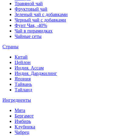
Травяной чай
Фруктовый чай
Зеленый чай с добавками
Черный чай с добавками
Фунт Чая, -40%
Чай в пирамидках
Чайные сеты
Страны
Китай
Цейлон
Индия. Ассам
Индия. Дарджилинг
Япония
Тайвань
Тайланд
Ингредиенты
Мята
Бергамот
Имбирь
Клубника
Чабрец