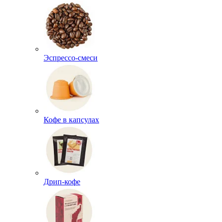
Эспрессо-смеси
Кофе в капсулах
Дрип-кофе