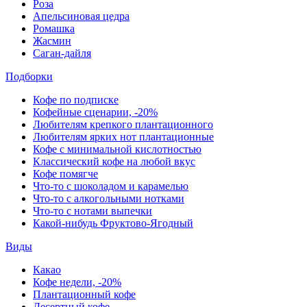
Роза
Апельсиновая цедра
Ромашка
Жасмин
Саган-дайля
Подборки
Кофе по подписке
Кофейные сценарии, -20%
Любителям крепкого плантационного
Любителям ярких нот плантационные
Кофе с минимальной кислотностью
Классический кофе на любой вкус
Кофе помягче
Что-то с шоколадом и карамелью
Что-то с алкогольными нотками
Что-то с нотами выпечки
Какой-нибудь Фруктово-Ягодный
Виды
Какао
Кофе недели, -20%
Плантационный кофе
Десертный кофе