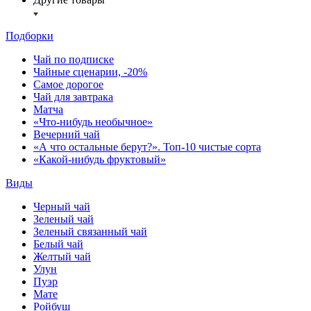
Подборки
Чай по подписке
Чайные сценарии, -20%
Самое дорогое
Чай для завтрака
Матча
«Что-нибудь необычное»
Вечерний чай
«А что остальные берут?». Топ-10 чистые сорта
«Какой-нибудь фруктовый»
Виды
Черный чай
Зеленый чай
Зеленый связанный чай
Белый чай
Желтый чай
Улун
Пуэр
Мате
Ройбуш