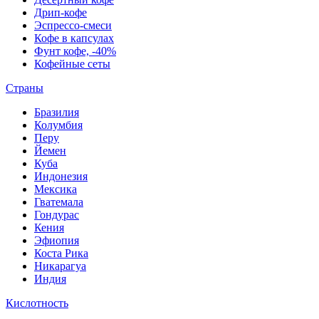
Дрип-кофе
Эспрессо-смеси
Кофе в капсулах
Фунт кофе, -40%
Кофейные сеты
Страны
Бразилия
Колумбия
Перу
Йемен
Куба
Индонезия
Мексика
Гватемала
Гондурас
Кения
Эфиопия
Коста Рика
Никарагуа
Индия
Кислотность