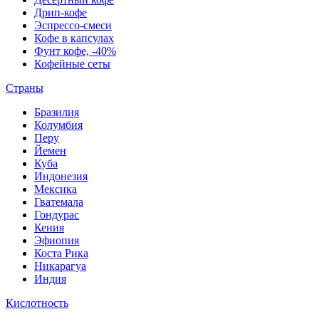
Дрип-кофе
Эспрессо-смеси
Кофе в капсулах
Фунт кофе, -40%
Кофейные сеты
Страны
Бразилия
Колумбия
Перу
Йемен
Куба
Индонезия
Мексика
Гватемала
Гондурас
Кения
Эфиопия
Коста Рика
Никарагуа
Индия
Кислотность