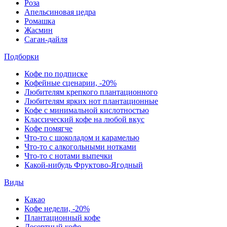
Роза
Апельсиновая цедра
Ромашка
Жасмин
Саган-дайля
Подборки
Кофе по подписке
Кофейные сценарии, -20%
Любителям крепкого плантационного
Любителям ярких нот плантационные
Кофе с минимальной кислотностью
Классический кофе на любой вкус
Кофе помягче
Что-то с шоколадом и карамелью
Что-то с алкогольными нотками
Что-то с нотами выпечки
Какой-нибудь Фруктово-Ягодный
Виды
Какао
Кофе недели, -20%
Плантационный кофе
Десертный кофе