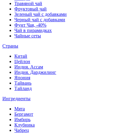
Травяной чай
Фруктовый чай
Зеленый чай с добавками
Черный чай с добавками
Фунт Чая, -40%
Чай в пирамидках
Чайные сеты
Страны
Китай
Цейлон
Индия. Ассам
Индия. Дарджилинг
Япония
Тайвань
Тайланд
Ингредиенты
Мята
Бергамот
Имбирь
Клубника
Чабрец