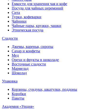
Емкости для хранения чая и кофе
Посуда для чайных церемоний
Сита
Турки, кофеварки
Чайники
Чайные пары, кружки, чашки
Этническая посуда
Сладости
Джемы, варенья, сиропы
Сахар и конфеты
Мед
Орехи и фрукты в шоколаде
Восточные сладости
Мармелад
Шоколад
Упаковка
Корзины, сундуки, шкатулки, поддоны
Коробки
Пакеты
Академия «Унция»