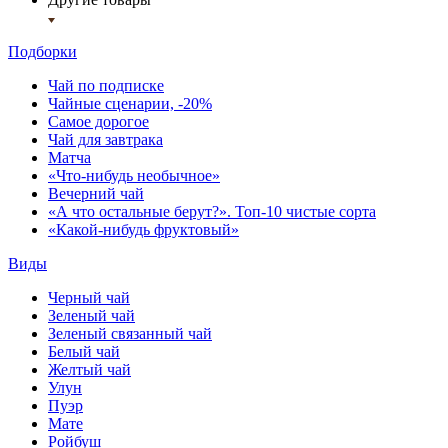
Подборки
Чай по подписке
Чайные сценарии, -20%
Самое дорогое
Чай для завтрака
Матча
«Что-нибудь необычное»
Вечерний чай
«А что остальные берут?». Топ-10 чистые сорта
«Какой-нибудь фруктовый»
Виды
Черный чай
Зеленый чай
Зеленый связанный чай
Белый чай
Желтый чай
Улун
Пуэр
Мате
Ройбуш