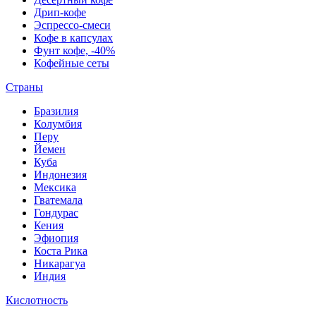
Дрип-кофе
Эспрессо-смеси
Кофе в капсулах
Фунт кофе, -40%
Кофейные сеты
Страны
Бразилия
Колумбия
Перу
Йемен
Куба
Индонезия
Мексика
Гватемала
Гондурас
Кения
Эфиопия
Коста Рика
Никарагуа
Индия
Кислотность