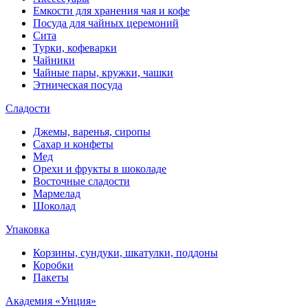
Емкости для хранения чая и кофе
Посуда для чайных церемоний
Сита
Турки, кофеварки
Чайники
Чайные пары, кружки, чашки
Этническая посуда
Сладости
Джемы, варенья, сиропы
Сахар и конфеты
Мед
Орехи и фрукты в шоколаде
Восточные сладости
Мармелад
Шоколад
Упаковка
Корзины, сундуки, шкатулки, поддоны
Коробки
Пакеты
Академия «Унция»