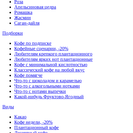
Роза
Апельсиновая цедра
Ромашка
Жасмин
Саган-дайля
Подборки
Кофе по подписке
Кофейные сценарии, -20%
Любителям крепкого плантационного
Любителям ярких нот плантационные
Кофе с минимальной кислотностью
Классический кофе на любой вкус
Кофе помягче
Что-то с шоколадом и карамелью
Что-то с алкогольными нотками
Что-то с нотами выпечки
Какой-нибудь Фруктово-Ягодный
Виды
Какао
Кофе недели, -20%
Плантационный кофе
Десертный кофе