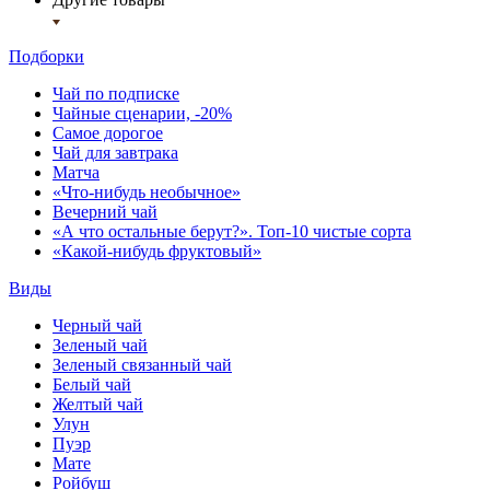
Подборки
Чай по подписке
Чайные сценарии, -20%
Самое дорогое
Чай для завтрака
Матча
«Что-нибудь необычное»
Вечерний чай
«А что остальные берут?». Топ-10 чистые сорта
«Какой-нибудь фруктовый»
Виды
Черный чай
Зеленый чай
Зеленый связанный чай
Белый чай
Желтый чай
Улун
Пуэр
Мате
Ройбуш