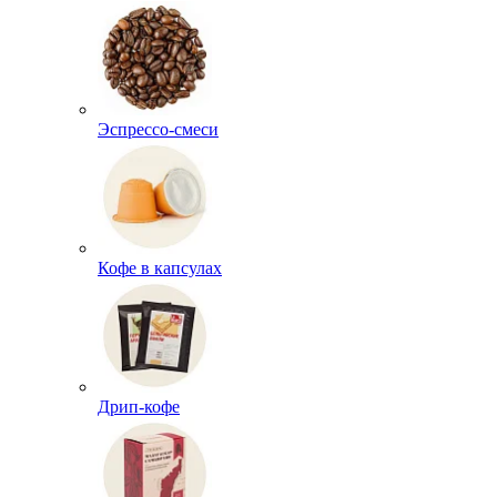
Эспрессо-смеси
Кофе в капсулах
Дрип-кофе