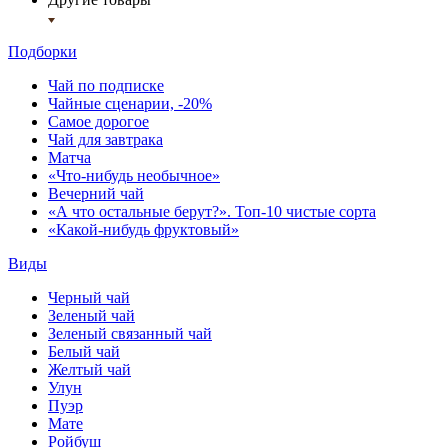
Подборки
Чай по подписке
Чайные сценарии, -20%
Самое дорогое
Чай для завтрака
Матча
«Что-нибудь необычное»
Вечерний чай
«А что остальные берут?». Топ-10 чистые сорта
«Какой-нибудь фруктовый»
Виды
Черный чай
Зеленый чай
Зеленый связанный чай
Белый чай
Желтый чай
Улун
Пуэр
Мате
Ройбуш