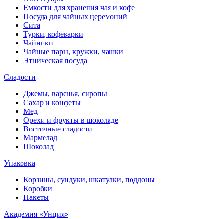
Емкости для хранения чая и кофе
Посуда для чайных церемоний
Сита
Турки, кофеварки
Чайники
Чайные пары, кружки, чашки
Этническая посуда
Сладости
Джемы, варенья, сиропы
Сахар и конфеты
Мед
Орехи и фрукты в шоколаде
Восточные сладости
Мармелад
Шоколад
Упаковка
Корзины, сундуки, шкатулки, поддоны
Коробки
Пакеты
Академия «Унция»