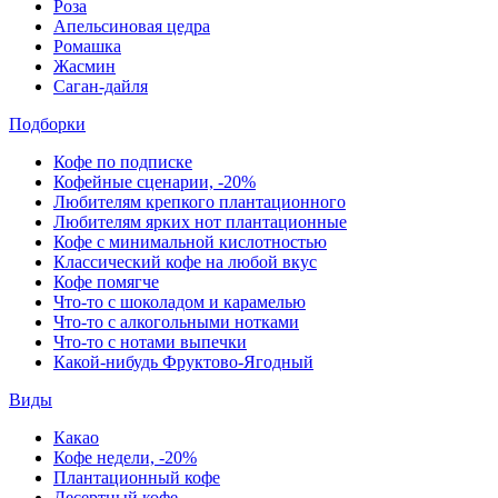
Роза
Апельсиновая цедра
Ромашка
Жасмин
Саган-дайля
Подборки
Кофе по подписке
Кофейные сценарии, -20%
Любителям крепкого плантационного
Любителям ярких нот плантационные
Кофе с минимальной кислотностью
Классический кофе на любой вкус
Кофе помягче
Что-то с шоколадом и карамелью
Что-то с алкогольными нотками
Что-то с нотами выпечки
Какой-нибудь Фруктово-Ягодный
Виды
Какао
Кофе недели, -20%
Плантационный кофе
Десертный кофе