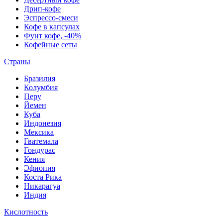
Дрип-кофе
Эспрессо-смеси
Кофе в капсулах
Фунт кофе, -40%
Кофейные сеты
Страны
Бразилия
Колумбия
Перу
Йемен
Куба
Индонезия
Мексика
Гватемала
Гондурас
Кения
Эфиопия
Коста Рика
Никарагуа
Индия
Кислотность