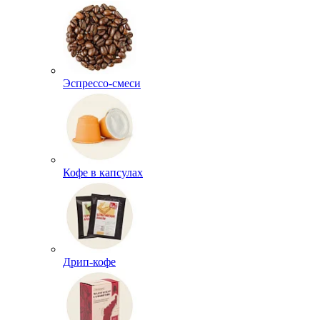
Эспрессо-смеси
Кофе в капсулах
Дрип-кофе