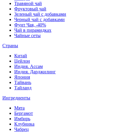
Травяной чай
Фруктовый чай
Зеленый чай с добавками
Черный чай с добавками
Фунт Чая, -40%
Чай в пирамидках
Чайные сеты
Страны
Китай
Цейлон
Индия. Ассам
Индия. Дарджилинг
Япония
Тайвань
Тайланд
Ингредиенты
Мята
Бергамот
Имбирь
Клубника
Чабрец