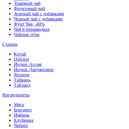
Травяной чай
Фруктовый чай
Зеленый чай с добавками
Черный чай с добавками
Фунт Чая, -40%
Чай в пирамидках
Чайные сеты
Страны
Китай
Цейлон
Индия. Ассам
Индия. Дарджилинг
Япония
Тайвань
Тайланд
Ингредиенты
Мята
Бергамот
Имбирь
Клубника
Чабрец