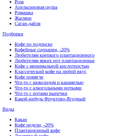
Роза
Апельсиновая цедра
Ромашка
Жасмин
Саган-дайля
Подборки
Кофе по подписке
Кофейные сценарии, -20%
Любителям крепкого плантационного
Любителям ярких нот плантационные
Кофе с минимальной кислотностью
Классический кофе на любой вкус
Кофе помягче
Что-то с шоколадом и карамелью
Что-то с алкогольными нотками
Что-то с нотами выпечки
Какой-нибудь Фруктово-Ягодный
Виды
Какао
Кофе недели, -20%
Плантационный кофе
Десертный кофе