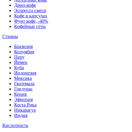
Дрип-кофе
Эспрессо-смеси
Кофе в капсулах
Фунт кофе, -40%
Кофейные сеты
Страны
Бразилия
Колумбия
Перу
Йемен
Куба
Индонезия
Мексика
Гватемала
Гондурас
Кения
Эфиопия
Коста Рика
Никарагуа
Индия
Кислотность