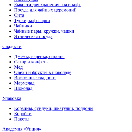
Емкости для хранения чая и кофе
Посуда для чайных церемоний
Сита
Турки, кофеварки
Чайники
Чайные пары, кружки, чашки
Этническая посуда
Сладости
Джемы, варенья, сиропы
Сахар и конфеты
Мед
Орехи и фрукты в шоколаде
Восточные сладости
Мармелад
Шоколад
Упаковка
Корзины, сундуки, шкатулки, поддоны
Коробки
Пакеты
Академия «Унция»