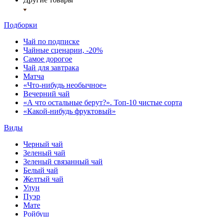
Подборки
Чай по подписке
Чайные сценарии, -20%
Самое дорогое
Чай для завтрака
Матча
«Что-нибудь необычное»
Вечерний чай
«А что остальные берут?». Топ-10 чистые сорта
«Какой-нибудь фруктовый»
Виды
Черный чай
Зеленый чай
Зеленый связанный чай
Белый чай
Желтый чай
Улун
Пуэр
Мате
Ройбуш