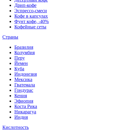
Дрип-кофе
Эспрессо-смеси
Кофе в капсулах
Фунт кофе, -40%
Кофейные сеты
Страны
Бразилия
Колумбия
Перу
Йемен
Куба
Индонезия
Мексика
Гватемала
Гондурас
Кения
Эфиопия
Коста Рика
Никарагуа
Индия
Кислотность