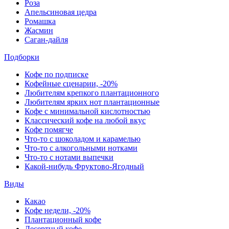
Роза
Апельсиновая цедра
Ромашка
Жасмин
Саган-дайля
Подборки
Кофе по подписке
Кофейные сценарии, -20%
Любителям крепкого плантационного
Любителям ярких нот плантационные
Кофе с минимальной кислотностью
Классический кофе на любой вкус
Кофе помягче
Что-то с шоколадом и карамелью
Что-то с алкогольными нотками
Что-то с нотами выпечки
Какой-нибудь Фруктово-Ягодный
Виды
Какао
Кофе недели, -20%
Плантационный кофе
Десертный кофе