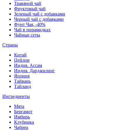
Травяной чай
Фруктовый чай
Зеленый чай с добавками
Черный чай с добавками
Фунт Чая, -40%
Чай в пирамидках
Чайные сеты
Страны
Китай
Цейлон
Индия. Ассам
Индия. Дарджилинг
Япония
Тайвань
Тайланд
Ингредиенты
Мята
Бергамот
Имбирь
Клубника
Чабрец