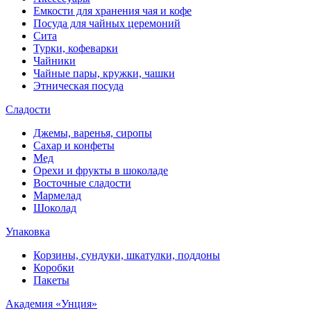
Емкости для хранения чая и кофе
Посуда для чайных церемоний
Сита
Турки, кофеварки
Чайники
Чайные пары, кружки, чашки
Этническая посуда
Сладости
Джемы, варенья, сиропы
Сахар и конфеты
Мед
Орехи и фрукты в шоколаде
Восточные сладости
Мармелад
Шоколад
Упаковка
Корзины, сундуки, шкатулки, поддоны
Коробки
Пакеты
Академия «Унция»