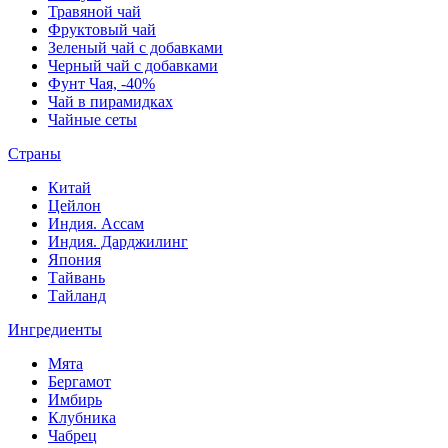
Травяной чай
Фруктовый чай
Зеленый чай с добавками
Черный чай с добавками
Фунт Чая, -40%
Чай в пирамидках
Чайные сеты
Страны
Китай
Цейлон
Индия. Ассам
Индия. Дарджилинг
Япония
Тайвань
Тайланд
Ингредиенты
Мята
Бергамот
Имбирь
Клубника
Чабрец