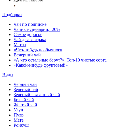
Подборки
Чай по подписке
Чайные сценарии, -20%
Самое дорогое
Чай для завтрака
Матча
«Что-нибудь необычное»
Вечерний чай
«А что остальные берут?». Топ-10 чистые сорта
«Какой-нибудь фруктовый»
Виды
Черный чай
Зеленый чай
Зеленый связанный чай
Белый чай
Желтый чай
Улун
Пуэр
Мате
Ройбуш