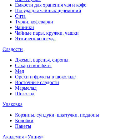
Емкости для хранения чая и кофе
Посуда для чайных церемоний
Сита
Турки, кофеварки
Чайники
Чайные пары, кружки, чашки
Этническая посуда
Сладости
Джемы, варенья, сиропы
Сахар и конфеты
Мед
Орехи и фрукты в шоколаде
Восточные сладости
Мармелад
Шоколад
Упаковка
Корзины, сундуки, шкатулки, поддоны
Коробки
Пакеты
Академия «Унция»