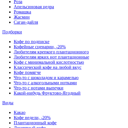
Роза
Апельсиновая цедра
Ромашка
Жасмин
Саган-дайля
Подборки
Кофе по подписке
Кофейные сценарии, -20%
Любителям крепкого плантационного
Любителям ярких нот плантационные
Кофе с минимальной кислотностью
Классический кофе на любой вкус
Кофе помягче
Что-то с шоколадом и карамелью
Что-то с алкогольными нотками
Что-то с нотами выпечки
Какой-нибудь Фруктово-Ягодный
Виды
Какао
Кофе недели, -20%
Плантационный кофе
Десертный кофе