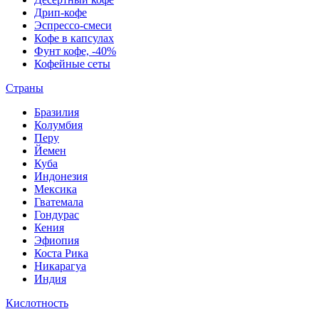
Дрип-кофе
Эспрессо-смеси
Кофе в капсулах
Фунт кофе, -40%
Кофейные сеты
Страны
Бразилия
Колумбия
Перу
Йемен
Куба
Индонезия
Мексика
Гватемала
Гондурас
Кения
Эфиопия
Коста Рика
Никарагуа
Индия
Кислотность