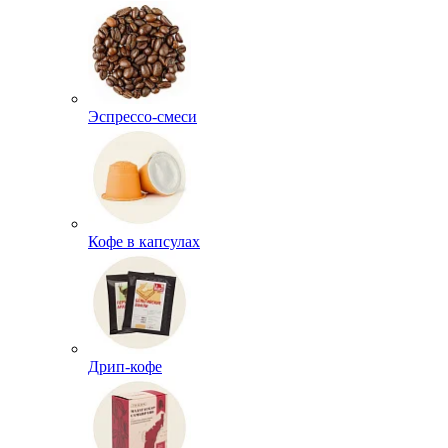
Эспрессо-смеси
Кофе в капсулах
Дрип-кофе