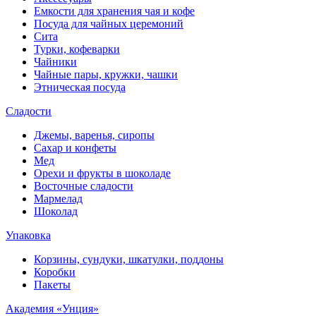
Емкости для хранения чая и кофе
Посуда для чайных церемоний
Сита
Турки, кофеварки
Чайники
Чайные пары, кружки, чашки
Этническая посуда
Сладости
Джемы, варенья, сиропы
Сахар и конфеты
Мед
Орехи и фрукты в шоколаде
Восточные сладости
Мармелад
Шоколад
Упаковка
Корзины, сундуки, шкатулки, поддоны
Коробки
Пакеты
Академия «Унция»