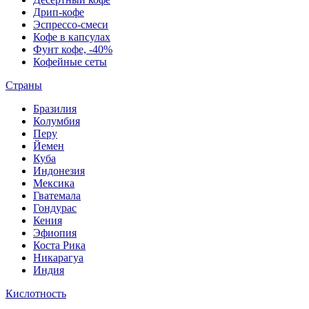
Дрип-кофе
Эспрессо-смеси
Кофе в капсулах
Фунт кофе, -40%
Кофейные сеты
Страны
Бразилия
Колумбия
Перу
Йемен
Куба
Индонезия
Мексика
Гватемала
Гондурас
Кения
Эфиопия
Коста Рика
Никарагуа
Индия
Кислотность