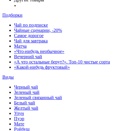
Подборки
Чай по подписке
Чайные сценарии, -20%
Самое дорогое
Чай для завтрака
Матча
«Что-нибудь необычное»
Вечерний чай
«А что остальные берут?». Топ-10 чистые сорта
«Какой-нибудь фруктовый»
Виды
Черный чай
Зеленый чай
Зеленый связанный чай
Белый чай
Желтый чай
Улун
Пуэр
Мате
Ройбуш