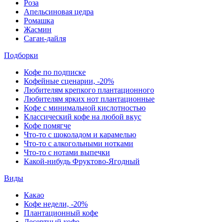
Роза
Апельсиновая цедра
Ромашка
Жасмин
Саган-дайля
Подборки
Кофе по подписке
Кофейные сценарии, -20%
Любителям крепкого плантационного
Любителям ярких нот плантационные
Кофе с минимальной кислотностью
Классический кофе на любой вкус
Кофе помягче
Что-то с шоколадом и карамелью
Что-то с алкогольными нотками
Что-то с нотами выпечки
Какой-нибудь Фруктово-Ягодный
Виды
Какао
Кофе недели, -20%
Плантационный кофе
Десертный кофе