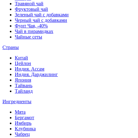
Травяной чай
Фруктовый чай
Зеленый чай с добавками
Черный чай с добавками
Фунт Чая, -40%
Чай в пирамидках
Чайные сеты
Страны
Китай
Цейлон
Индия. Ассам
Индия. Дарджилинг
Япония
Тайвань
Тайланд
Ингредиенты
Мята
Бергамот
Имбирь
Клубника
Чабрец