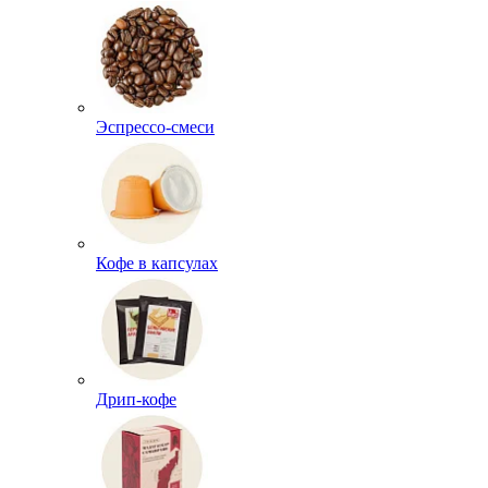
Эспрессо-смеси
Кофе в капсулах
Дрип-кофе