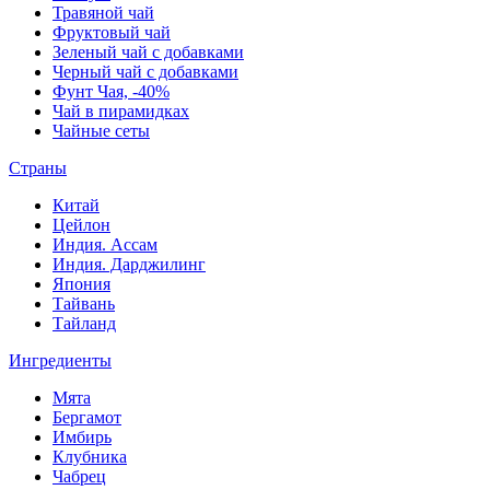
Травяной чай
Фруктовый чай
Зеленый чай с добавками
Черный чай с добавками
Фунт Чая, -40%
Чай в пирамидках
Чайные сеты
Страны
Китай
Цейлон
Индия. Ассам
Индия. Дарджилинг
Япония
Тайвань
Тайланд
Ингредиенты
Мята
Бергамот
Имбирь
Клубника
Чабрец