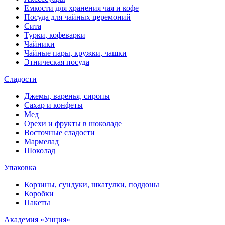
Емкости для хранения чая и кофе
Посуда для чайных церемоний
Сита
Турки, кофеварки
Чайники
Чайные пары, кружки, чашки
Этническая посуда
Сладости
Джемы, варенья, сиропы
Сахар и конфеты
Мед
Орехи и фрукты в шоколаде
Восточные сладости
Мармелад
Шоколад
Упаковка
Корзины, сундуки, шкатулки, поддоны
Коробки
Пакеты
Академия «Унция»