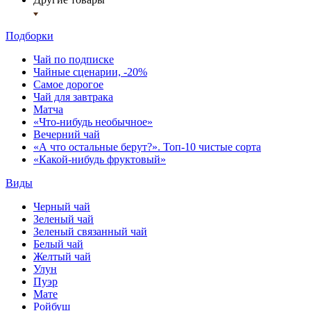
Подборки
Чай по подписке
Чайные сценарии, -20%
Самое дорогое
Чай для завтрака
Матча
«Что-нибудь необычное»
Вечерний чай
«А что остальные берут?». Топ-10 чистые сорта
«Какой-нибудь фруктовый»
Виды
Черный чай
Зеленый чай
Зеленый связанный чай
Белый чай
Желтый чай
Улун
Пуэр
Мате
Ройбуш