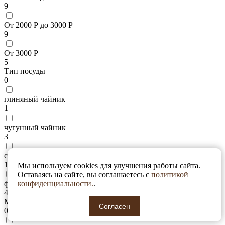
9
От 2000 Р до 3000 Р
9
От 3000 Р
5
Тип посуды
0
глиняный чайник
1
чугунный чайник
3
стеклянный чайник
14
Мы используем cookies для улучшения работы сайта.
Оставаясь на сайте, вы соглашаетесь с
политикой
френч-пресс
конфиденциальности.
.
4
Материал
Согласен
0