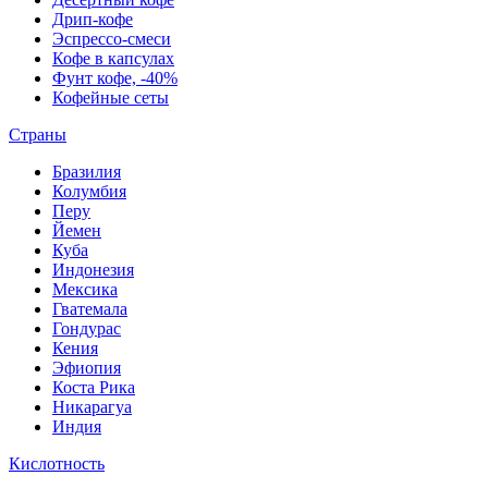
Дрип-кофе
Эспрессо-смеси
Кофе в капсулах
Фунт кофе, -40%
Кофейные сеты
Страны
Бразилия
Колумбия
Перу
Йемен
Куба
Индонезия
Мексика
Гватемала
Гондурас
Кения
Эфиопия
Коста Рика
Никарагуа
Индия
Кислотность