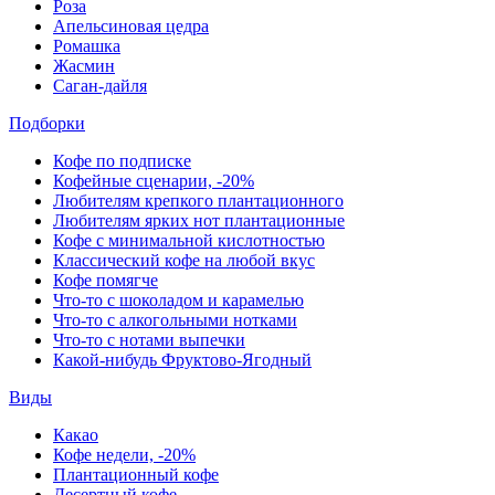
Роза
Апельсиновая цедра
Ромашка
Жасмин
Саган-дайля
Подборки
Кофе по подписке
Кофейные сценарии, -20%
Любителям крепкого плантационного
Любителям ярких нот плантационные
Кофе с минимальной кислотностью
Классический кофе на любой вкус
Кофе помягче
Что-то с шоколадом и карамелью
Что-то с алкогольными нотками
Что-то с нотами выпечки
Какой-нибудь Фруктово-Ягодный
Виды
Какао
Кофе недели, -20%
Плантационный кофе
Десертный кофе