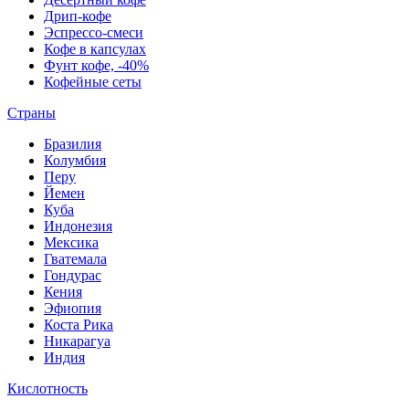
Дрип-кофе
Эспрессо-смеси
Кофе в капсулах
Фунт кофе, -40%
Кофейные сеты
Страны
Бразилия
Колумбия
Перу
Йемен
Куба
Индонезия
Мексика
Гватемала
Гондурас
Кения
Эфиопия
Коста Рика
Никарагуа
Индия
Кислотность