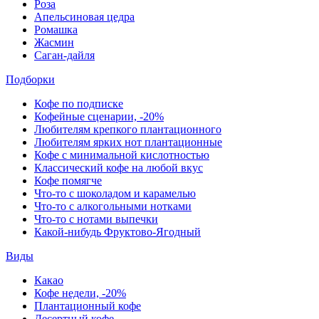
Роза
Апельсиновая цедра
Ромашка
Жасмин
Саган-дайля
Подборки
Кофе по подписке
Кофейные сценарии, -20%
Любителям крепкого плантационного
Любителям ярких нот плантационные
Кофе с минимальной кислотностью
Классический кофе на любой вкус
Кофе помягче
Что-то с шоколадом и карамелью
Что-то с алкогольными нотками
Что-то с нотами выпечки
Какой-нибудь Фруктово-Ягодный
Виды
Какао
Кофе недели, -20%
Плантационный кофе
Десертный кофе