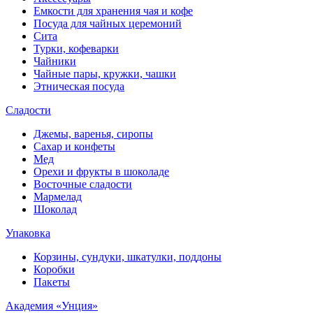
Емкости для хранения чая и кофе
Посуда для чайных церемоний
Сита
Турки, кофеварки
Чайники
Чайные пары, кружки, чашки
Этническая посуда
Сладости
Джемы, варенья, сиропы
Сахар и конфеты
Мед
Орехи и фрукты в шоколаде
Восточные сладости
Мармелад
Шоколад
Упаковка
Корзины, сундуки, шкатулки, поддоны
Коробки
Пакеты
Академия «Унция»