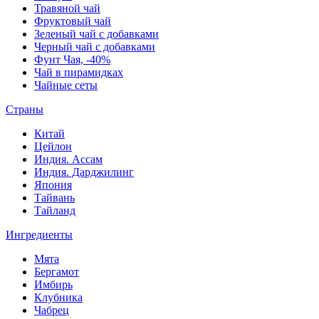
Травяной чай
Фруктовый чай
Зеленый чай с добавками
Черный чай с добавками
Фунт Чая, -40%
Чай в пирамидках
Чайные сеты
Страны
Китай
Цейлон
Индия. Ассам
Индия. Дарджилинг
Япония
Тайвань
Тайланд
Ингредиенты
Мята
Бергамот
Имбирь
Клубника
Чабрец