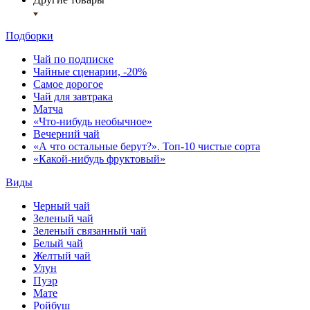
Подборки
Чай по подписке
Чайные сценарии, -20%
Самое дорогое
Чай для завтрака
Матча
«Что-нибудь необычное»
Вечерний чай
«А что остальные берут?». Топ-10 чистые сорта
«Какой-нибудь фруктовый»
Виды
Черный чай
Зеленый чай
Зеленый связанный чай
Белый чай
Желтый чай
Улун
Пуэр
Мате
Ройбуш