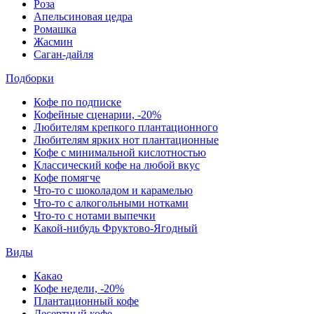
Роза
Апельсиновая цедра
Ромашка
Жасмин
Саган-дайля
Подборки
Кофе по подписке
Кофейные сценарии, -20%
Любителям крепкого плантационного
Любителям ярких нот плантационные
Кофе с минимальной кислотностью
Классический кофе на любой вкус
Кофе помягче
Что-то с шоколадом и карамелью
Что-то с алкогольными нотками
Что-то с нотами выпечки
Какой-нибудь Фруктово-Ягодный
Виды
Какао
Кофе недели, -20%
Плантационный кофе
Десертный кофе