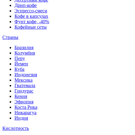
Дрип-кофе
Эспрессо-смеси
Кофе в капсулах
Фунт кофе, -40%
Кофейные сеты
Страны
Бразилия
Колумбия
Перу
Йемен
Куба
Индонезия
Мексика
Гватемала
Гондурас
Кения
Эфиопия
Коста Рика
Никарагуа
Индия
Кислотность