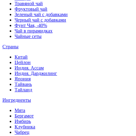
Травяной чай
Фруктовый чай
Зеленый чай с добавками
Черный чай с добавками
Фунт Чая, -40%
Чай в пирамидках
Чайные сеты
Страны
Китай
Цейлон
Индия. Ассам
Индия. Дарджилинг
Япония
Тайвань
Тайланд
Ингредиенты
Мята
Бергамот
Имбирь
Клубника
Чабрец