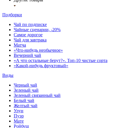
Подборки
Чай по подписке
Чайные сценарии, -20%
Самое дорогое
Чай для завтрака
Матча
«Что-нибудь необычное»
Вечерний чай
«А что остальные берут?». Топ-10 чистые сорта
«Какой-нибудь фруктовый»
Виды
Черный чай
Зеленый чай
Зеленый связанный чай
Белый чай
Желтый чай
Улун
Пуэр
Мате
Ройбуш