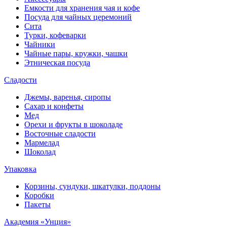
Емкости для хранения чая и кофе
Посуда для чайных церемоний
Сита
Турки, кофеварки
Чайники
Чайные пары, кружки, чашки
Этническая посуда
Сладости
Джемы, варенья, сиропы
Сахар и конфеты
Мед
Орехи и фрукты в шоколаде
Восточные сладости
Мармелад
Шоколад
Упаковка
Корзины, сундуки, шкатулки, поддоны
Коробки
Пакеты
Академия «Унция»