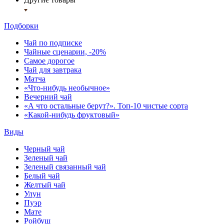
Подборки
Чай по подписке
Чайные сценарии, -20%
Самое дорогое
Чай для завтрака
Матча
«Что-нибудь необычное»
Вечерний чай
«А что остальные берут?». Топ-10 чистые сорта
«Какой-нибудь фруктовый»
Виды
Черный чай
Зеленый чай
Зеленый связанный чай
Белый чай
Желтый чай
Улун
Пуэр
Мате
Ройбуш