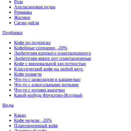
Роза
Апельсиновая цедра
Ромашка
Жасмин
Саган-дайля
Подборки
Кофе по подписке
Кофейные сценарии, -20%
Любителям крепкого плантационного
Любителям ярких нот плантационные
Кофе с минимальной кислотностью
Классический кофе на любой вкус
Кофе помягче
Что-то с шоколадом и карамелью
Что-то с алкогольными нотками
Что-то с нотами выпечки
Какой-нибудь Фруктово-Ягодный
Виды
Какао
Кофе недели, -20%
Плантационный кофе
Десертный кофе