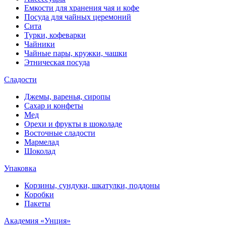
Емкости для хранения чая и кофе
Посуда для чайных церемоний
Сита
Турки, кофеварки
Чайники
Чайные пары, кружки, чашки
Этническая посуда
Сладости
Джемы, варенья, сиропы
Сахар и конфеты
Мед
Орехи и фрукты в шоколаде
Восточные сладости
Мармелад
Шоколад
Упаковка
Корзины, сундуки, шкатулки, поддоны
Коробки
Пакеты
Академия «Унция»