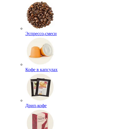
Эспрессо-смеси
Кофе в капсулах
Дрип-кофе