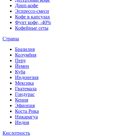
Дрип-кофе
Эспрессо-смеси
Кофе в капсулах
Фунт кофе, -40%
Кофейные сеты
Страны
Бразилия
Колумбия
Перу
Йемен
Куба
Индонезия
Мексика
Гватемала
Гондурас
Кения
Эфиопия
Коста Рика
Никарагуа
Индия
Кислотность