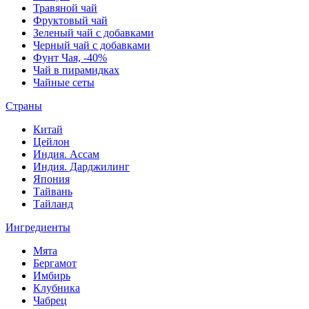
Травяной чай
Фруктовый чай
Зеленый чай с добавками
Черный чай с добавками
Фунт Чая, -40%
Чай в пирамидках
Чайные сеты
Страны
Китай
Цейлон
Индия. Ассам
Индия. Дарджилинг
Япония
Тайвань
Тайланд
Ингредиенты
Мята
Бергамот
Имбирь
Клубника
Чабрец