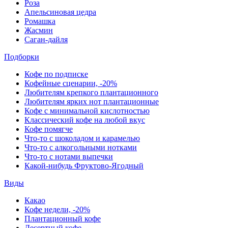
Роза
Апельсиновая цедра
Ромашка
Жасмин
Саган-дайля
Подборки
Кофе по подписке
Кофейные сценарии, -20%
Любителям крепкого плантационного
Любителям ярких нот плантационные
Кофе с минимальной кислотностью
Классический кофе на любой вкус
Кофе помягче
Что-то с шоколадом и карамелью
Что-то с алкогольными нотками
Что-то с нотами выпечки
Какой-нибудь Фруктово-Ягодный
Виды
Какао
Кофе недели, -20%
Плантационный кофе
Десертный кофе