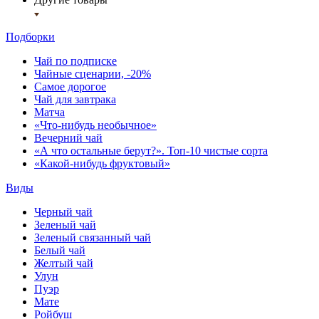
Подборки
Чай по подписке
Чайные сценарии, -20%
Самое дорогое
Чай для завтрака
Матча
«Что-нибудь необычное»
Вечерний чай
«А что остальные берут?». Топ-10 чистые сорта
«Какой-нибудь фруктовый»
Виды
Черный чай
Зеленый чай
Зеленый связанный чай
Белый чай
Желтый чай
Улун
Пуэр
Мате
Ройбуш