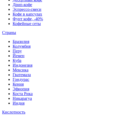
Дрип-кофе
Эспрессо-смеси
Кофе в капсулах
Фунт кофе, -40%
Кофейные сеты
Страны
Бразилия
Колумбия
Перу
Йемен
Куба
Индонезия
Мексика
Гватемала
Гондурас
Кения
Эфиопия
Коста Рика
Никарагуа
Индия
Кислотность