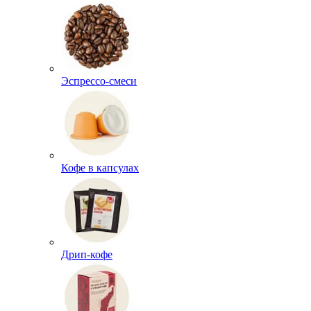
Эспрессо-смеси
Кофе в капсулах
Дрип-кофе