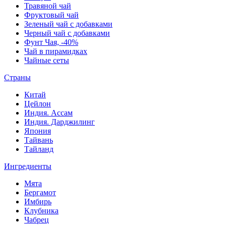
Травяной чай
Фруктовый чай
Зеленый чай с добавками
Черный чай с добавками
Фунт Чая, -40%
Чай в пирамидках
Чайные сеты
Страны
Китай
Цейлон
Индия. Ассам
Индия. Дарджилинг
Япония
Тайвань
Тайланд
Ингредиенты
Мята
Бергамот
Имбирь
Клубника
Чабрец