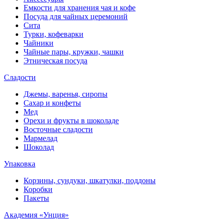
Емкости для хранения чая и кофе
Посуда для чайных церемоний
Сита
Турки, кофеварки
Чайники
Чайные пары, кружки, чашки
Этническая посуда
Сладости
Джемы, варенья, сиропы
Сахар и конфеты
Мед
Орехи и фрукты в шоколаде
Восточные сладости
Мармелад
Шоколад
Упаковка
Корзины, сундуки, шкатулки, поддоны
Коробки
Пакеты
Академия «Унция»