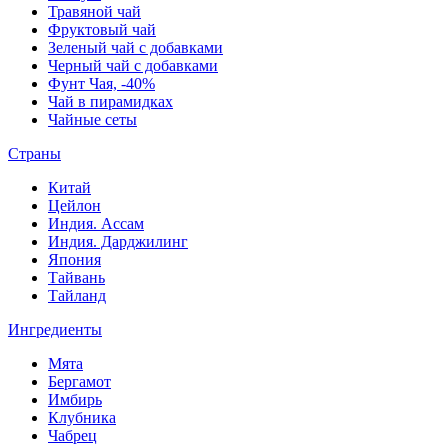
Травяной чай
Фруктовый чай
Зеленый чай с добавками
Черный чай с добавками
Фунт Чая, -40%
Чай в пирамидках
Чайные сеты
Страны
Китай
Цейлон
Индия. Ассам
Индия. Дарджилинг
Япония
Тайвань
Тайланд
Ингредиенты
Мята
Бергамот
Имбирь
Клубника
Чабрец