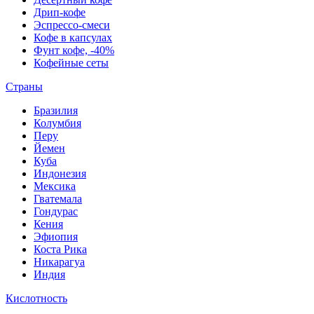
Дрип-кофе
Эспрессо-смеси
Кофе в капсулах
Фунт кофе, -40%
Кофейные сеты
Страны
Бразилия
Колумбия
Перу
Йемен
Куба
Индонезия
Мексика
Гватемала
Гондурас
Кения
Эфиопия
Коста Рика
Никарагуа
Индия
Кислотность