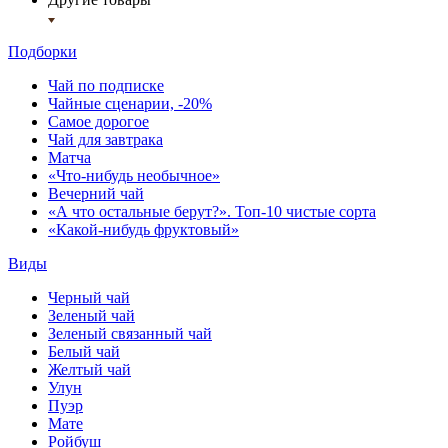
Подборки
Чай по подписке
Чайные сценарии, -20%
Самое дорогое
Чай для завтрака
Матча
«Что-нибудь необычное»
Вечерний чай
«А что остальные берут?». Топ-10 чистые сорта
«Какой-нибудь фруктовый»
Виды
Черный чай
Зеленый чай
Зеленый связанный чай
Белый чай
Желтый чай
Улун
Пуэр
Мате
Ройбуш