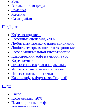
Роза
Апельсиновая цедра
Ромашка
Жасмин
Саган-дайля
Подборки
Кофе по подписке
Кофейные сценарии, -20%
Любителям крепкого плантационного
Любителям ярких нот плантационные
Кофе с минимальной кислотностью
Классический кофе на любой вкус
Кофе помягче
Что-то с шоколадом и карамелью
Что-то с алкогольными нотками
Что-то с нотами выпечки
Какой-нибудь Фруктово-Ягодный
Виды
Какао
Кофе недели, -20%
Плантационный кофе
Десертный кофе