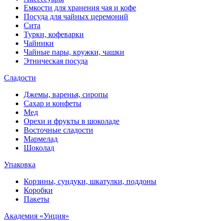
Емкости для хранения чая и кофе
Посуда для чайных церемоний
Сита
Турки, кофеварки
Чайники
Чайные пары, кружки, чашки
Этническая посуда
Сладости
Джемы, варенья, сиропы
Сахар и конфеты
Мед
Орехи и фрукты в шоколаде
Восточные сладости
Мармелад
Шоколад
Упаковка
Корзины, сундуки, шкатулки, поддоны
Коробки
Пакеты
Академия «Унция»