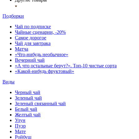
Подборки
Чай по подписке
Чайные сценарии, -20%
Самое дорогое
Чай для завтрака
Матча
«Что-нибудь необычное»
Вечерний чай
«А что остальные берут?». Топ-10 чистые сорта
«Какой-нибудь фруктовый»
Виды
Черный чай
Зеленый чай
Зеленый связанный чай
Белый чай
Желтый чай
Улун
Пуэр
Мате
Ройбуш