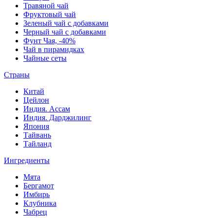
Травяной чай
Фруктовый чай
Зеленый чай с добавками
Черный чай с добавками
Фунт Чая, -40%
Чай в пирамидках
Чайные сеты
Страны
Китай
Цейлон
Индия. Ассам
Индия. Дарджилинг
Япония
Тайвань
Тайланд
Ингредиенты
Мята
Бергамот
Имбирь
Клубника
Чабрец