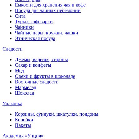
Емкости для хранения чая и кофе
Посуда для чайных церемоний
Сита
Турки, кофеварки
Чайники
Чайные пары, кружки, чашки
Этническая посуда
Сладости
Джемы, варенья, сиропы
Сахар и конфеты
Мед
Орехи и фрукты в шоколаде
Восточные сладости
Мармелад
Шоколад
Упаковка
Корзины, сундуки, шкатулки, поддоны
Коробки
Пакеты
Академия «Унция»