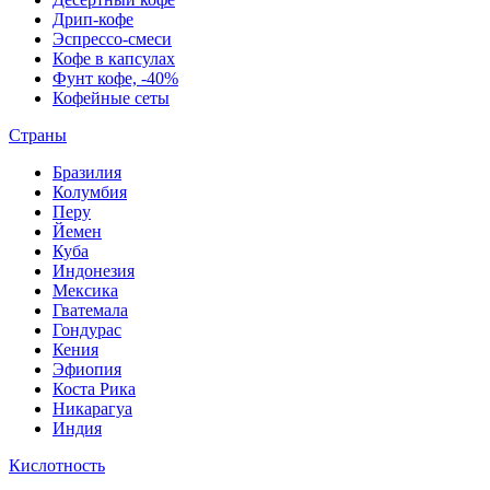
Дрип-кофе
Эспрессо-смеси
Кофе в капсулах
Фунт кофе, -40%
Кофейные сеты
Страны
Бразилия
Колумбия
Перу
Йемен
Куба
Индонезия
Мексика
Гватемала
Гондурас
Кения
Эфиопия
Коста Рика
Никарагуа
Индия
Кислотность