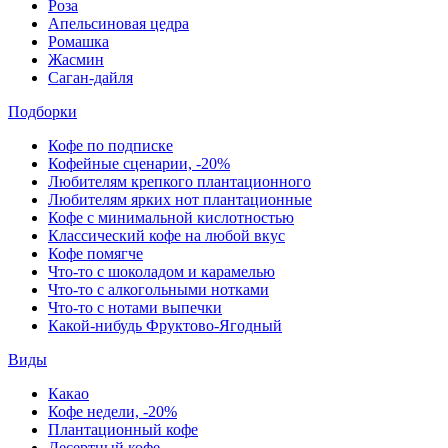
Роза
Апельсиновая цедра
Ромашка
Жасмин
Саган-дайля
Подборки
Кофе по подписке
Кофейные сценарии, -20%
Любителям крепкого плантационного
Любителям ярких нот плантационные
Кофе с минимальной кислотностью
Классический кофе на любой вкус
Кофе помягче
Что-то с шоколадом и карамелью
Что-то с алкогольными нотками
Что-то с нотами выпечки
Какой-нибудь Фруктово-Ягодный
Виды
Какао
Кофе недели, -20%
Плантационный кофе
Десертный кофе