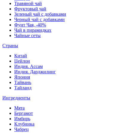
Травяной чай
Фруктовый чай
Зеленый чай с добавками
Черный чай с добавками
Фунт Чая, -40%
Чай в пирамидках
Чайные сеты
Страны
Китай
Цейлон
Индия. Ассам
Индия. Дарджилинг
Япония
Тайвань
Тайланд
Ингредиенты
Мята
Бергамот
Имбирь
Клубника
Чабрец