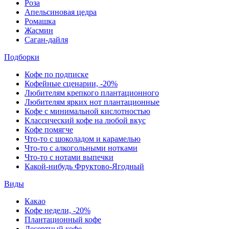
Роза
Апельсиновая цедра
Ромашка
Жасмин
Саган-дайля
Подборки
Кофе по подписке
Кофейные сценарии, -20%
Любителям крепкого плантационного
Любителям ярких нот плантационные
Кофе с минимальной кислотностью
Классический кофе на любой вкус
Кофе помягче
Что-то с шоколадом и карамелью
Что-то с алкогольными нотками
Что-то с нотами выпечки
Какой-нибудь Фруктово-Ягодный
Виды
Какао
Кофе недели, -20%
Плантационный кофе
Десертный кофе