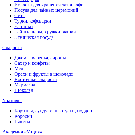
Емкости для хранения чая и кофе
Посуда для чайных церемоний
Сита
Турки, кофеварки
Чайники
Чайные пары, кружки, чашки
Этническая посуда
Сладости
Джемы, варенья, сиропы
Сахар и конфеты
Мед
Орехи и фрукты в шоколаде
Восточные сладости
Мармелад
Шоколад
Упаковка
Корзины, сундуки, шкатулки, поддоны
Коробки
Пакеты
Академия «Унция»