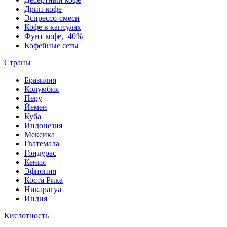
Дрип-кофе
Эспрессо-смеси
Кофе в капсулах
Фунт кофе, -40%
Кофейные сеты
Страны
Бразилия
Колумбия
Перу
Йемен
Куба
Индонезия
Мексика
Гватемала
Гондурас
Кения
Эфиопия
Коста Рика
Никарагуа
Индия
Кислотность