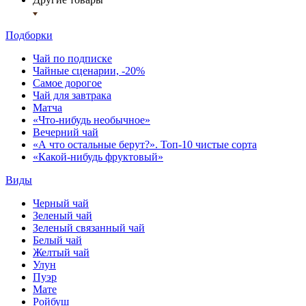
Подборки
Чай по подписке
Чайные сценарии, -20%
Самое дорогое
Чай для завтрака
Матча
«Что-нибудь необычное»
Вечерний чай
«А что остальные берут?». Топ-10 чистые сорта
«Какой-нибудь фруктовый»
Виды
Черный чай
Зеленый чай
Зеленый связанный чай
Белый чай
Желтый чай
Улун
Пуэр
Мате
Ройбуш