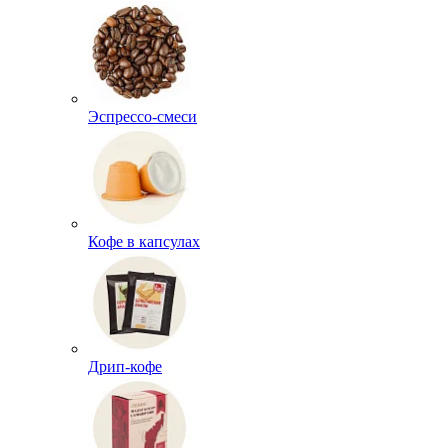
Эспрессо-смеси
Кофе в капсулах
Дрип-кофе