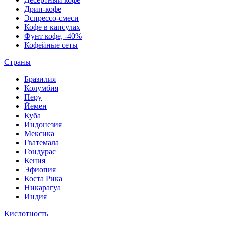
Дрип-кофе
Эспрессо-смеси
Кофе в капсулах
Фунт кофе, -40%
Кофейные сеты
Страны
Бразилия
Колумбия
Перу
Йемен
Куба
Индонезия
Мексика
Гватемала
Гондурас
Кения
Эфиопия
Коста Рика
Никарагуа
Индия
Кислотность