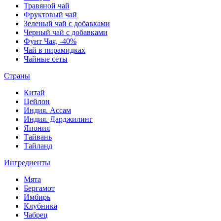
Травяной чай
Фруктовый чай
Зеленый чай с добавками
Черный чай с добавками
Фунт Чая, -40%
Чай в пирамидках
Чайные сеты
Страны
Китай
Цейлон
Индия. Ассам
Индия. Дарджилинг
Япония
Тайвань
Тайланд
Ингредиенты
Мята
Бергамот
Имбирь
Клубника
Чабрец