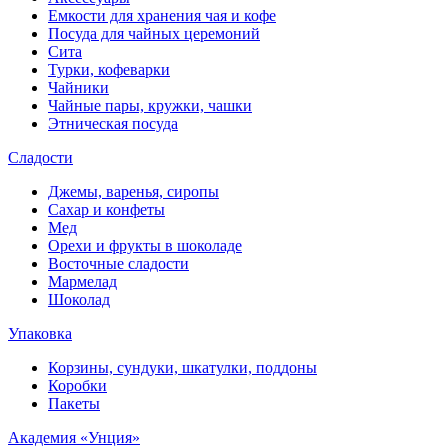
Емкости для хранения чая и кофе
Посуда для чайных церемоний
Сита
Турки, кофеварки
Чайники
Чайные пары, кружки, чашки
Этническая посуда
Сладости
Джемы, варенья, сиропы
Сахар и конфеты
Мед
Орехи и фрукты в шоколаде
Восточные сладости
Мармелад
Шоколад
Упаковка
Корзины, сундуки, шкатулки, поддоны
Коробки
Пакеты
Академия «Унция»