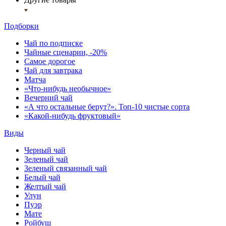
Подборки
Чай по подписке
Чайные сценарии, -20%
Самое дорогое
Чай для завтрака
Матча
«Что-нибудь необычное»
Вечерний чай
«А что остальные берут?». Топ-10 чистые сорта
«Какой-нибудь фруктовый»
Виды
Черный чай
Зеленый чай
Зеленый связанный чай
Белый чай
Желтый чай
Улун
Пуэр
Мате
Ройбуш