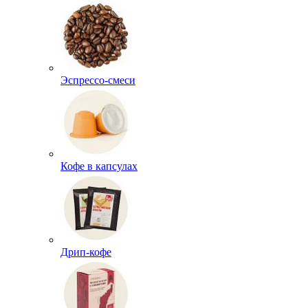
Эспрессо-смеси
Кофе в капсулах
Дрип-кофе