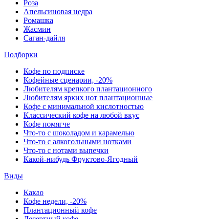
Роза
Апельсиновая цедра
Ромашка
Жасмин
Саган-дайля
Подборки
Кофе по подписке
Кофейные сценарии, -20%
Любителям крепкого плантационного
Любителям ярких нот плантационные
Кофе с минимальной кислотностью
Классический кофе на любой вкус
Кофе помягче
Что-то с шоколадом и карамелью
Что-то с алкогольными нотками
Что-то с нотами выпечки
Какой-нибудь Фруктово-Ягодный
Виды
Какао
Кофе недели, -20%
Плантационный кофе
Десертный кофе