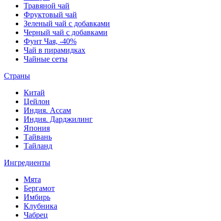
Травяной чай
Фруктовый чай
Зеленый чай с добавками
Черный чай с добавками
Фунт Чая, -40%
Чай в пирамидках
Чайные сеты
Страны
Китай
Цейлон
Индия. Ассам
Индия. Дарджилинг
Япония
Тайвань
Тайланд
Ингредиенты
Мята
Бергамот
Имбирь
Клубника
Чабрец