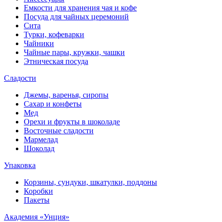
Емкости для хранения чая и кофе
Посуда для чайных церемоний
Сита
Турки, кофеварки
Чайники
Чайные пары, кружки, чашки
Этническая посуда
Сладости
Джемы, варенья, сиропы
Сахар и конфеты
Мед
Орехи и фрукты в шоколаде
Восточные сладости
Мармелад
Шоколад
Упаковка
Корзины, сундуки, шкатулки, поддоны
Коробки
Пакеты
Академия «Унция»