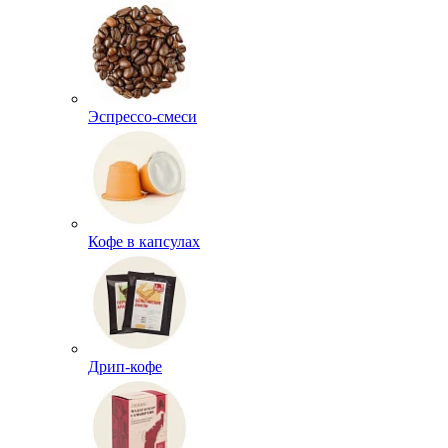
Эспрессо-смеси
Кофе в капсулах
Дрип-кофе