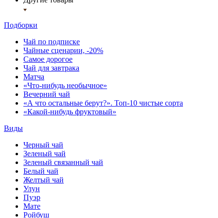
Подборки
Чай по подписке
Чайные сценарии, -20%
Самое дорогое
Чай для завтрака
Матча
«Что-нибудь необычное»
Вечерний чай
«А что остальные берут?». Топ-10 чистые сорта
«Какой-нибудь фруктовый»
Виды
Черный чай
Зеленый чай
Зеленый связанный чай
Белый чай
Желтый чай
Улун
Пуэр
Мате
Ройбуш