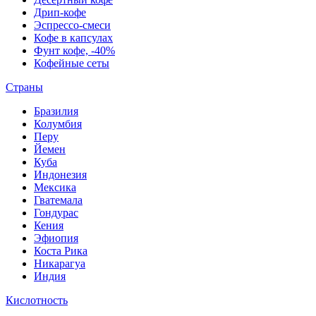
Дрип-кофе
Эспрессо-смеси
Кофе в капсулах
Фунт кофе, -40%
Кофейные сеты
Страны
Бразилия
Колумбия
Перу
Йемен
Куба
Индонезия
Мексика
Гватемала
Гондурас
Кения
Эфиопия
Коста Рика
Никарагуа
Индия
Кислотность