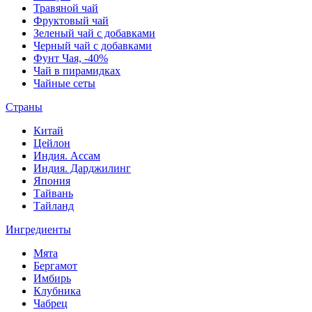
Травяной чай
Фруктовый чай
Зеленый чай с добавками
Черный чай с добавками
Фунт Чая, -40%
Чай в пирамидках
Чайные сеты
Страны
Китай
Цейлон
Индия. Ассам
Индия. Дарджилинг
Япония
Тайвань
Тайланд
Ингредиенты
Мята
Бергамот
Имбирь
Клубника
Чабрец