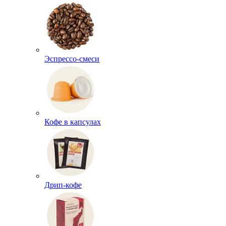
Эспрессо-смеси
Кофе в капсулах
Дрип-кофе