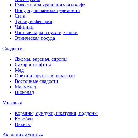
Емкости для хранения чая и кофе
Посуда для чайных церемоний
Сита
Турки, кофеварки
Чайники
Чайные пары, кружки, чашки
Этническая посуда
Сладости
Джемы, варенья, сиропы
Сахар и конфеты
Мед
Орехи и фрукты в шоколаде
Восточные сладости
Мармелад
Шоколад
Упаковка
Корзины, сундуки, шкатулки, поддоны
Коробки
Пакеты
Академия «Унция»