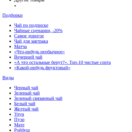
Подборки
Чай по подписке
Чайные сценарии, -20%
Самое дорогое
Чай для завтрака
Матча
«Что-нибудь необычное»
Вечерний чай
«А что остальные берут?». Топ-10 чистые сорта
«Какой-нибудь фруктовый»
Виды
Черный чай
Зеленый чай
Зеленый связанный чай
Белый чай
Желтый чай
Улун
Пуэр
Мате
Ройбуш