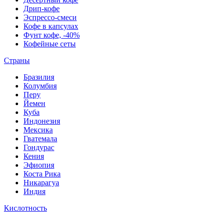
Дрип-кофе
Эспрессо-смеси
Кофе в капсулах
Фунт кофе, -40%
Кофейные сеты
Страны
Бразилия
Колумбия
Перу
Йемен
Куба
Индонезия
Мексика
Гватемала
Гондурас
Кения
Эфиопия
Коста Рика
Никарагуа
Индия
Кислотность