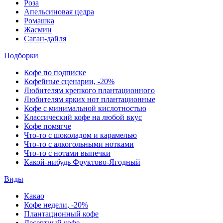
Роза
Апельсиновая цедра
Ромашка
Жасмин
Саган-дайля
Подборки
Кофе по подписке
Кофейные сценарии, -20%
Любителям крепкого плантационного
Любителям ярких нот плантационные
Кофе с минимальной кислотностью
Классический кофе на любой вкус
Кофе помягче
Что-то с шоколадом и карамелью
Что-то с алкогольными нотками
Что-то с нотами выпечки
Какой-нибудь Фруктово-Ягодный
Виды
Какао
Кофе недели, -20%
Плантационный кофе
Десертный кофе