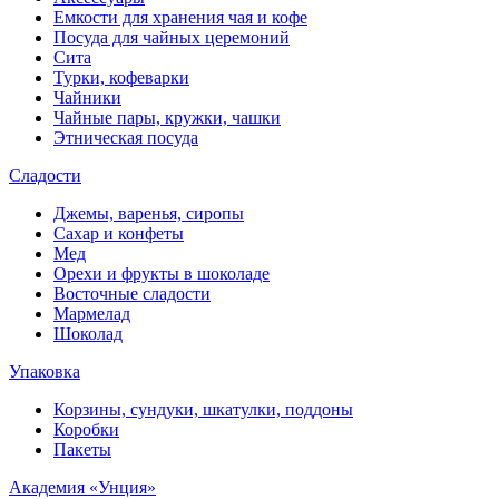
Емкости для хранения чая и кофе
Посуда для чайных церемоний
Сита
Турки, кофеварки
Чайники
Чайные пары, кружки, чашки
Этническая посуда
Сладости
Джемы, варенья, сиропы
Сахар и конфеты
Мед
Орехи и фрукты в шоколаде
Восточные сладости
Мармелад
Шоколад
Упаковка
Корзины, сундуки, шкатулки, поддоны
Коробки
Пакеты
Академия «Унция»