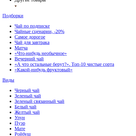
Подборки
Чай по подписке
Чайные сценарии, -20%
Самое дорогое
Чай для завтрака
Матча
«Что-нибудь необычное»
Вечерний чай
«А что остальные берут?». Топ-10 чистые сорта
«Какой-нибудь фруктовый»
Виды
Черный чай
Зеленый чай
Зеленый связанный чай
Белый чай
Желтый чай
Улун
Пуэр
Мате
Ройбуш