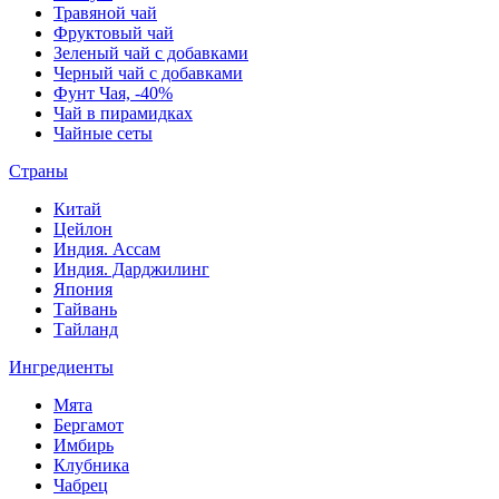
Травяной чай
Фруктовый чай
Зеленый чай с добавками
Черный чай с добавками
Фунт Чая, -40%
Чай в пирамидках
Чайные сеты
Страны
Китай
Цейлон
Индия. Ассам
Индия. Дарджилинг
Япония
Тайвань
Тайланд
Ингредиенты
Мята
Бергамот
Имбирь
Клубника
Чабрец