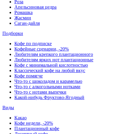
Роза
Апельсиновая цедра
Ромашка
Жасмин
Саган-дайля
Подборки
Кофе по подписке
Кофейные сценарии, -20%
Любителям крепкого плантационного
Любителям ярких нот плантационные
Кофе с минимальной кислотностью
Классический кофе на любой вкус
Кофе помягче
Что-то с шоколадом и карамелью
Что-то с алкогольными нотками
Что-то с нотами выпечки
Какой-нибудь Фруктово-Ягодный
Виды
Какао
Кофе недели, -20%
Плантационный кофе
Десертный кофе