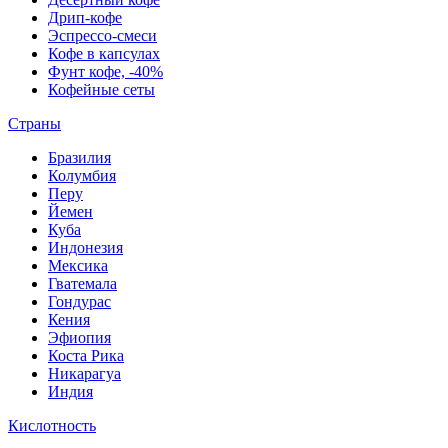
Дрип-кофе
Эспрессо-смеси
Кофе в капсулах
Фунт кофе, -40%
Кофейные сеты
Страны
Бразилия
Колумбия
Перу
Йемен
Куба
Индонезия
Мексика
Гватемала
Гондурас
Кения
Эфиопия
Коста Рика
Никарагуа
Индия
Кислотность