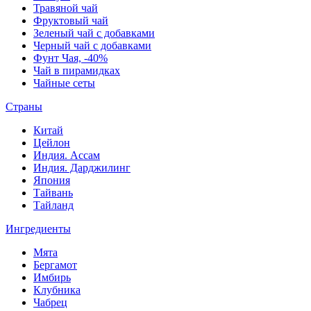
Травяной чай
Фруктовый чай
Зеленый чай с добавками
Черный чай с добавками
Фунт Чая, -40%
Чай в пирамидках
Чайные сеты
Страны
Китай
Цейлон
Индия. Ассам
Индия. Дарджилинг
Япония
Тайвань
Тайланд
Ингредиенты
Мята
Бергамот
Имбирь
Клубника
Чабрец