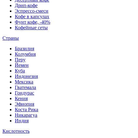
Дрип-кофе
Эспрессо-смеси
Кофе в капсулах
Фунт кофе, -40%
Кофейные сеты
Страны
Бразилия
Колумбия
Перу
Йемен
Куба
Индонезия
Мексика
Гватемала
Гондурас
Кения
Эфиопия
Коста Рика
Никарагуа
Индия
Кислотность