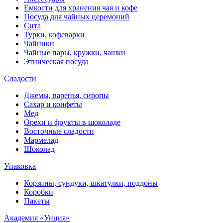
Емкости для хранения чая и кофе
Посуда для чайных церемоний
Сита
Турки, кофеварки
Чайники
Чайные пары, кружки, чашки
Этническая посуда
Сладости
Джемы, варенья, сиропы
Сахар и конфеты
Мед
Орехи и фрукты в шоколаде
Восточные сладости
Мармелад
Шоколад
Упаковка
Корзины, сундуки, шкатулки, поддоны
Коробки
Пакеты
Академия «Унция»