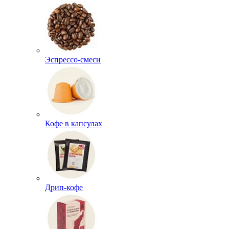
Эспрессо-смеси
Кофе в капсулах
Дрип-кофе