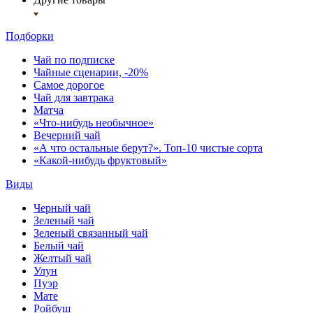
Подборки
Чай по подписке
Чайные сценарии, -20%
Самое дорогое
Чай для завтрака
Матча
«Что-нибудь необычное»
Вечерний чай
«А что остальные берут?». Топ-10 чистые сорта
«Какой-нибудь фруктовый»
Виды
Черный чай
Зеленый чай
Зеленый связанный чай
Белый чай
Желтый чай
Улун
Пуэр
Мате
Ройбуш