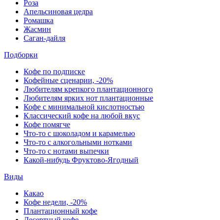
Роза
Апельсиновая цедра
Ромашка
Жасмин
Саган-дайля
Подборки
Кофе по подписке
Кофейные сценарии, -20%
Любителям крепкого плантационного
Любителям ярких нот плантационные
Кофе с минимальной кислотностью
Классический кофе на любой вкус
Кофе помягче
Что-то с шоколадом и карамелью
Что-то с алкогольными нотками
Что-то с нотами выпечки
Какой-нибудь Фруктово-Ягодный
Виды
Какао
Кофе недели, -20%
Плантационный кофе
Десертный кофе