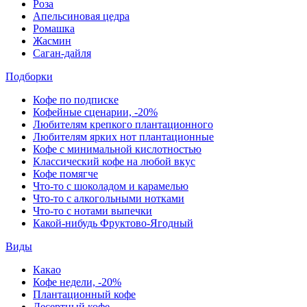
Роза
Апельсиновая цедра
Ромашка
Жасмин
Саган-дайля
Подборки
Кофе по подписке
Кофейные сценарии, -20%
Любителям крепкого плантационного
Любителям ярких нот плантационные
Кофе с минимальной кислотностью
Классический кофе на любой вкус
Кофе помягче
Что-то с шоколадом и карамелью
Что-то с алкогольными нотками
Что-то с нотами выпечки
Какой-нибудь Фруктово-Ягодный
Виды
Какао
Кофе недели, -20%
Плантационный кофе
Десертный кофе