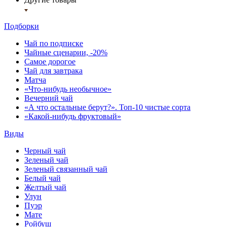
Подборки
Чай по подписке
Чайные сценарии, -20%
Самое дорогое
Чай для завтрака
Матча
«Что-нибудь необычное»
Вечерний чай
«А что остальные берут?». Топ-10 чистые сорта
«Какой-нибудь фруктовый»
Виды
Черный чай
Зеленый чай
Зеленый связанный чай
Белый чай
Желтый чай
Улун
Пуэр
Мате
Ройбуш