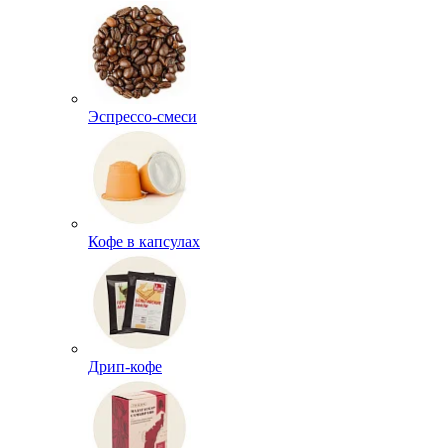
Эспрессо-смеси
Кофе в капсулах
Дрип-кофе