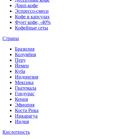
Дрип-кофе
Эспрессо-смеси
Кофе в капсулах
Фунт кофе, -40%
Кофейные сеты
Страны
Бразилия
Колумбия
Перу
Йемен
Куба
Индонезия
Мексика
Гватемала
Гондурас
Кения
Эфиопия
Коста Рика
Никарагуа
Индия
Кислотность