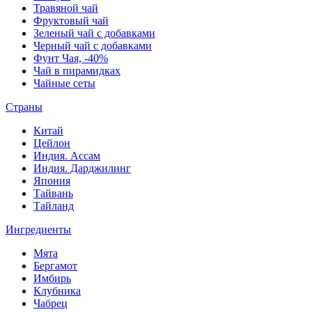
Травяной чай
Фруктовый чай
Зеленый чай с добавками
Черный чай с добавками
Фунт Чая, -40%
Чай в пирамидках
Чайные сеты
Страны
Китай
Цейлон
Индия. Ассам
Индия. Дарджилинг
Япония
Тайвань
Тайланд
Ингредиенты
Мята
Бергамот
Имбирь
Клубника
Чабрец