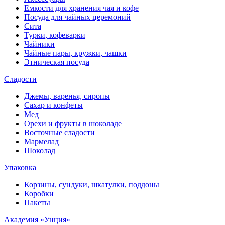
Емкости для хранения чая и кофе
Посуда для чайных церемоний
Сита
Турки, кофеварки
Чайники
Чайные пары, кружки, чашки
Этническая посуда
Сладости
Джемы, варенья, сиропы
Сахар и конфеты
Мед
Орехи и фрукты в шоколаде
Восточные сладости
Мармелад
Шоколад
Упаковка
Корзины, сундуки, шкатулки, поддоны
Коробки
Пакеты
Академия «Унция»