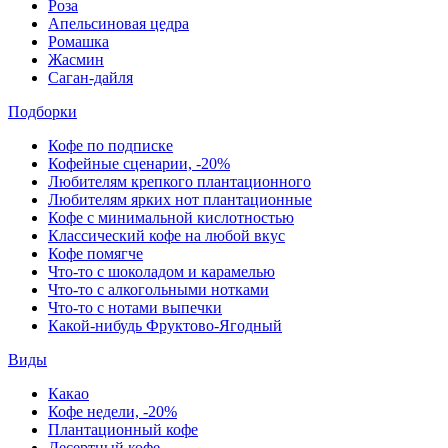
Роза
Апельсиновая цедра
Ромашка
Жасмин
Саган-дайля
Подборки
Кофе по подписке
Кофейные сценарии, -20%
Любителям крепкого плантационного
Любителям ярких нот плантационные
Кофе с минимальной кислотностью
Классический кофе на любой вкус
Кофе помягче
Что-то с шоколадом и карамелью
Что-то с алкогольными нотками
Что-то с нотами выпечки
Какой-нибудь Фруктово-Ягодный
Виды
Какао
Кофе недели, -20%
Плантационный кофе
Десертный кофе