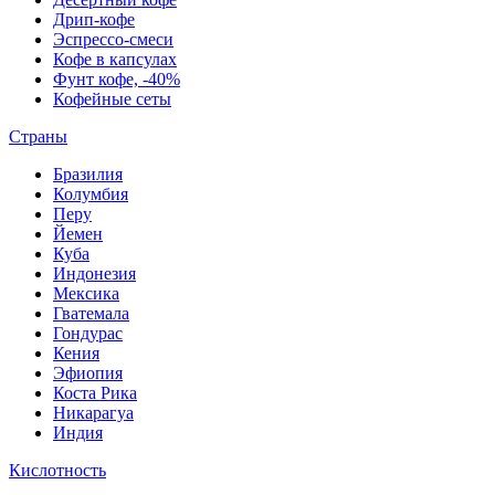
Дрип-кофе
Эспрессо-смеси
Кофе в капсулах
Фунт кофе, -40%
Кофейные сеты
Страны
Бразилия
Колумбия
Перу
Йемен
Куба
Индонезия
Мексика
Гватемала
Гондурас
Кения
Эфиопия
Коста Рика
Никарагуа
Индия
Кислотность