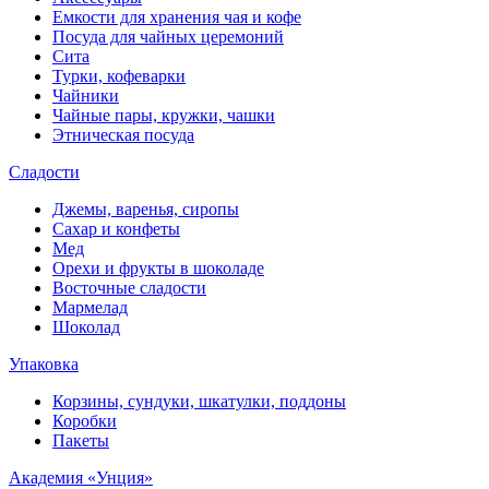
Емкости для хранения чая и кофе
Посуда для чайных церемоний
Сита
Турки, кофеварки
Чайники
Чайные пары, кружки, чашки
Этническая посуда
Сладости
Джемы, варенья, сиропы
Сахар и конфеты
Мед
Орехи и фрукты в шоколаде
Восточные сладости
Мармелад
Шоколад
Упаковка
Корзины, сундуки, шкатулки, поддоны
Коробки
Пакеты
Академия «Унция»