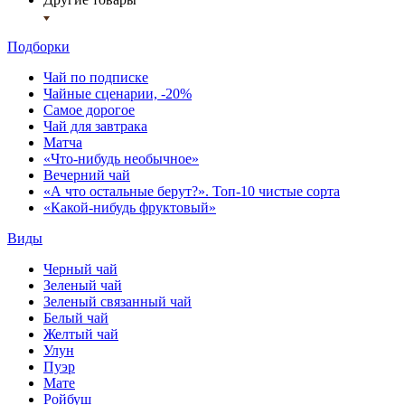
Подборки
Чай по подписке
Чайные сценарии, -20%
Самое дорогое
Чай для завтрака
Матча
«Что-нибудь необычное»
Вечерний чай
«А что остальные берут?». Топ-10 чистые сорта
«Какой-нибудь фруктовый»
Виды
Черный чай
Зеленый чай
Зеленый связанный чай
Белый чай
Желтый чай
Улун
Пуэр
Мате
Ройбуш