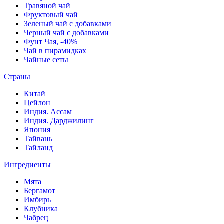
Травяной чай
Фруктовый чай
Зеленый чай с добавками
Черный чай с добавками
Фунт Чая, -40%
Чай в пирамидках
Чайные сеты
Страны
Китай
Цейлон
Индия. Ассам
Индия. Дарджилинг
Япония
Тайвань
Тайланд
Ингредиенты
Мята
Бергамот
Имбирь
Клубника
Чабрец