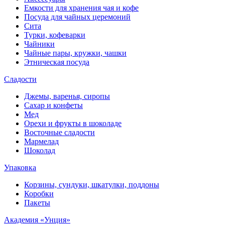
Емкости для хранения чая и кофе
Посуда для чайных церемоний
Сита
Турки, кофеварки
Чайники
Чайные пары, кружки, чашки
Этническая посуда
Сладости
Джемы, варенья, сиропы
Сахар и конфеты
Мед
Орехи и фрукты в шоколаде
Восточные сладости
Мармелад
Шоколад
Упаковка
Корзины, сундуки, шкатулки, поддоны
Коробки
Пакеты
Академия «Унция»