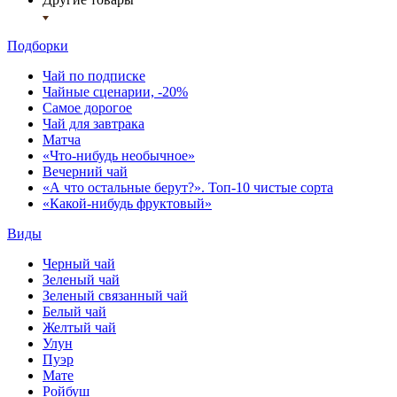
Подборки
Чай по подписке
Чайные сценарии, -20%
Самое дорогое
Чай для завтрака
Матча
«Что-нибудь необычное»
Вечерний чай
«А что остальные берут?». Топ-10 чистые сорта
«Какой-нибудь фруктовый»
Виды
Черный чай
Зеленый чай
Зеленый связанный чай
Белый чай
Желтый чай
Улун
Пуэр
Мате
Ройбуш