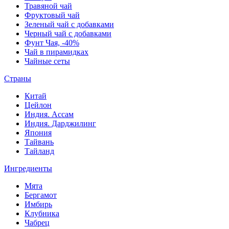
Травяной чай
Фруктовый чай
Зеленый чай с добавками
Черный чай с добавками
Фунт Чая, -40%
Чай в пирамидках
Чайные сеты
Страны
Китай
Цейлон
Индия. Ассам
Индия. Дарджилинг
Япония
Тайвань
Тайланд
Ингредиенты
Мята
Бергамот
Имбирь
Клубника
Чабрец