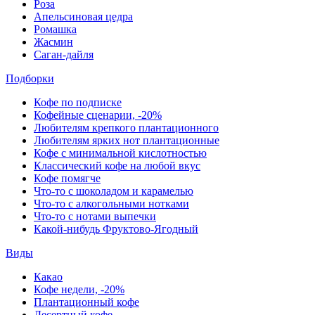
Роза
Апельсиновая цедра
Ромашка
Жасмин
Саган-дайля
Подборки
Кофе по подписке
Кофейные сценарии, -20%
Любителям крепкого плантационного
Любителям ярких нот плантационные
Кофе с минимальной кислотностью
Классический кофе на любой вкус
Кофе помягче
Что-то с шоколадом и карамелью
Что-то с алкогольными нотками
Что-то с нотами выпечки
Какой-нибудь Фруктово-Ягодный
Виды
Какао
Кофе недели, -20%
Плантационный кофе
Десертный кофе