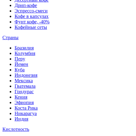
Дрип-кофе
Эспрессо-смеси
Кофе в капсулах
Фунт кофе, -40%
Кофейные сеты
Страны
Бразилия
Колумбия
Перу
Йемен
Куба
Индонезия
Мексика
Гватемала
Гондурас
Кения
Эфиопия
Коста Рика
Никарагуа
Индия
Кислотность