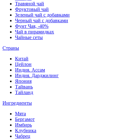
Травяной чай
Фруктовый чай
Зеленый чай с добавками
Черный чай с добавками
Фунт Чая, -40%
Чай в пирамидках
Чайные сеты
Страны
Китай
Цейлон
Индия. Ассам
Индия. Дарджилинг
Япония
Тайвань
Тайланд
Ингредиенты
Мята
Бергамот
Имбирь
Клубника
Чабрец