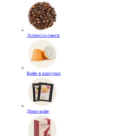
Эспрессо-смеси
Кофе в капсулах
Дрип-кофе