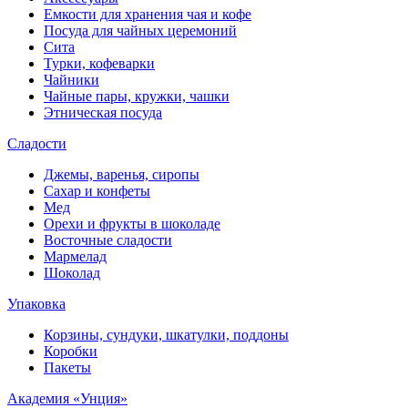
Емкости для хранения чая и кофе
Посуда для чайных церемоний
Сита
Турки, кофеварки
Чайники
Чайные пары, кружки, чашки
Этническая посуда
Сладости
Джемы, варенья, сиропы
Сахар и конфеты
Мед
Орехи и фрукты в шоколаде
Восточные сладости
Мармелад
Шоколад
Упаковка
Корзины, сундуки, шкатулки, поддоны
Коробки
Пакеты
Академия «Унция»