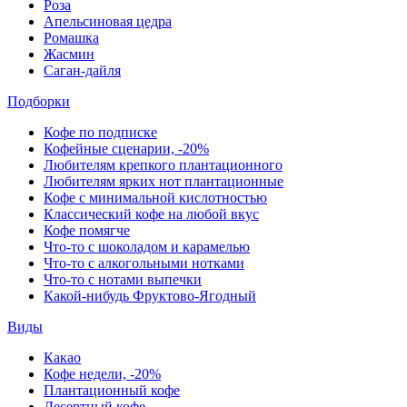
Роза
Апельсиновая цедра
Ромашка
Жасмин
Саган-дайля
Подборки
Кофе по подписке
Кофейные сценарии, -20%
Любителям крепкого плантационного
Любителям ярких нот плантационные
Кофе с минимальной кислотностью
Классический кофе на любой вкус
Кофе помягче
Что-то с шоколадом и карамелью
Что-то с алкогольными нотками
Что-то с нотами выпечки
Какой-нибудь Фруктово-Ягодный
Виды
Какао
Кофе недели, -20%
Плантационный кофе
Десертный кофе