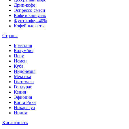
Дрип-кофе
Эспрессо-смеси
Кофе в капсулах
Фунт кофе, -40%
Кофейные сеты
Страны
Бразилия
Колумбия
Перу
Йемен
Куба
Индонезия
Мексика
Гватемала
Гондурас
Кения
Эфиопия
Коста Рика
Никарагуа
Индия
Кислотность