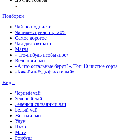
Подборки
Чай по подписке
Чайные сценарии, -20%
Самое дорогое
Чай для завтрака
Матча
«Что-нибудь необычное»
Вечерний чай
«А что остальные берут?». Топ-10 чистые сорта
«Какой-нибудь фруктовый»
Виды
Черный чай
Зеленый чай
Зеленый связанный чай
Белый чай
Желтый чай
Улун
Пуэр
Мате
Ройбуш