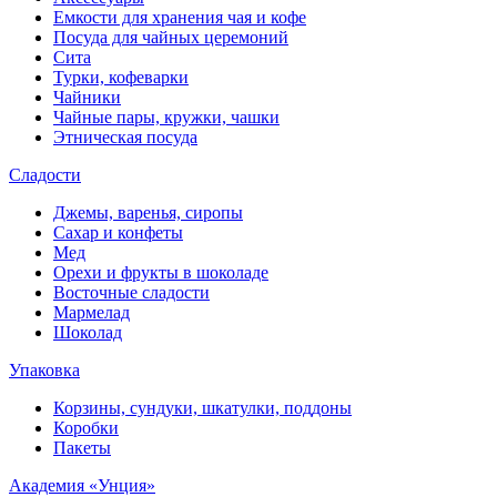
Емкости для хранения чая и кофе
Посуда для чайных церемоний
Сита
Турки, кофеварки
Чайники
Чайные пары, кружки, чашки
Этническая посуда
Сладости
Джемы, варенья, сиропы
Сахар и конфеты
Мед
Орехи и фрукты в шоколаде
Восточные сладости
Мармелад
Шоколад
Упаковка
Корзины, сундуки, шкатулки, поддоны
Коробки
Пакеты
Академия «Унция»