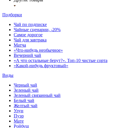
Подборки
Чай по подписке
Чайные сценарии, -20%
Самое дорогое
Чай для завтрака
Матча
«Что-нибудь необычное»
Вечерний чай
«А что остальные берут?». Топ-10 чистые сорта
«Какой-нибудь фруктовый»
Виды
Черный чай
Зеленый чай
Зеленый связанный чай
Белый чай
Желтый чай
Улун
Пуэр
Мате
Ройбуш