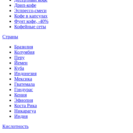
Дрип-кофе
Эспрессо-смеси
Кофе в капсулах
Фунт кофе, -40%
Кофейные сеты
Страны
Бразилия
Колумбия
Перу
Йемен
Куба
Индонезия
Мексика
Гватемала
Гондурас
Кения
Эфиопия
Коста Рика
Никарагуа
Индия
Кислотность