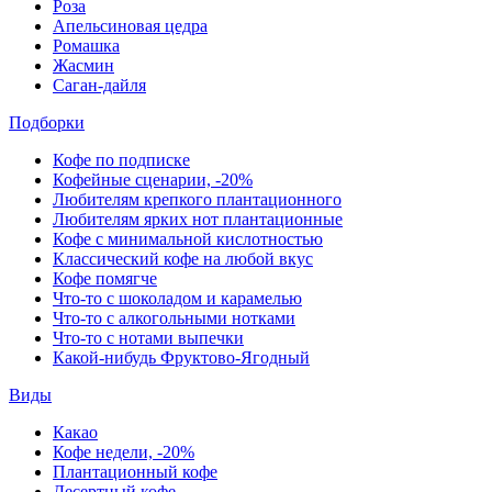
Роза
Апельсиновая цедра
Ромашка
Жасмин
Саган-дайля
Подборки
Кофе по подписке
Кофейные сценарии, -20%
Любителям крепкого плантационного
Любителям ярких нот плантационные
Кофе с минимальной кислотностью
Классический кофе на любой вкус
Кофе помягче
Что-то с шоколадом и карамелью
Что-то с алкогольными нотками
Что-то с нотами выпечки
Какой-нибудь Фруктово-Ягодный
Виды
Какао
Кофе недели, -20%
Плантационный кофе
Десертный кофе