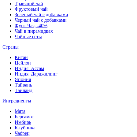
Травяной чай
Фруктовый чай
Зеленый чай с добавками
Черный чай с добавками
Фунт Чая, -40%
Чай в пирамидках
Чайные сеты
Страны
Китай
Цейлон
Индия. Ассам
Индия. Дарджилинг
Япония
Тайвань
Тайланд
Ингредиенты
Мята
Бергамот
Имбирь
Клубника
Чабрец