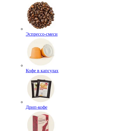
Эспрессо-смеси
Кофе в капсулах
Дрип-кофе